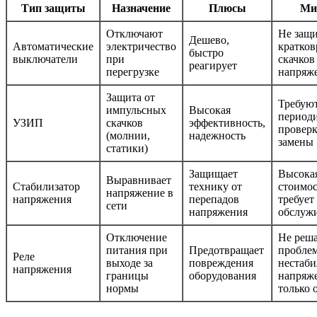
Тип защиты
Назначение
Плюсы
Ми
Отключают
Не защ
Дешево,
Автоматические
электричество
кратко
быстро
выключатели
при
скачков
реагирует
перегрузке
напряж
Защита от
Требую
импульсных
Высокая
период
УЗИП
скачков
эффективность,
проверк
(молнии,
надежность
замены
статики)
Защищает
Высока
Выравнивает
Стабилизатор
технику от
стоимос
напряжение в
напряжения
перепадов
требует
сети
напряжения
обслуж
Отключение
Не реш
питания при
Предотвращает
пробле
Реле
выходе за
повреждения
нестаби
напряжения
границы
оборудования
напряж
нормы
только 