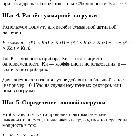
при этом дрель работает только на 70% мощности, Ки = 0.7.
Шаг 4. Расчёт суммарной нагрузки
Используем формулу для расчёта суммарной активной
нагрузки:
P_суммар = (P1 × Ко1 × Ки1) + (P2 × Ко2 × Ки2) + … + (Pn
× Кон × Киn)
Где P — мощность прибора, Ко — коэффициент
одновременности, Ки — коэффициент использования, n —
количество приборов.
Для конечного значения лучше добавить небольшой запас
(например, 10-15%) на случай неучтённых факторов или
пиков нагрузки.
Шаг 5. Определение токовой нагрузки
Чтобы убедиться, что проводка и автоматические
выключатели смогут выдержать нагрузку, нужно перевести
мощность в ток:
I = P / (U × cosφ)
,