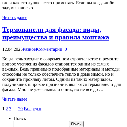
где и как его лучше всего применять. Если вы когда-либо
задумывались о …
Читать далее
Термопанели для фасада: виды,
преимущества и правила монтажа
12.04.2025
Разное
Комментарии: 0
Когда речь заходит о современном строительстве и ремонте,
вопрос утепления фасадов становится одним из самых
важных. Ведь правильно подобранные материалы и методы
способны не только обеспечить тепло в доме зимой, но и
сохранить прохладу летом. Одним из таких материалов,
получивших широкое признание, являются термопанели для
фасада. Многие уже слышали о них, но не все до …
Читать далее
Пагинация
1
2
3
…
20
Вперед »
записей
Поиск
Поиск