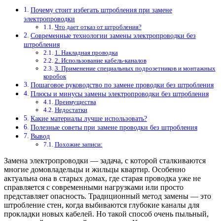
Почему стоит избегать штробления при замене
электропроводки
Что дает отказ от штробления?
Современные технологии замены электропроводки без
штробления
1. Накладная проводка
2. Использование кабель-каналов
3. Применение специальных подрозетников и монтажных
коробок
Пошаговое руководство по замене проводки без штробления
Плюсы и минусы замены электропроводки без штробления
Преимущества
Недостатки
Какие материалы лучше использовать?
Полезные советы при замене проводки без штробления
Вывод
Похожие записи:
Замена электропроводки — задача, с которой сталкиваются
многие домовладельцы и жильцы квартир. Особенно
актуальна она в старых домах, где старая проводка уже не
справляется с современными нагрузками или просто
представляет опасность. Традиционный метод замены — это
штробление стен, когда выбиваются глубокие каналы для
прокладки новых кабелей. Но такой способ очень пыльный,