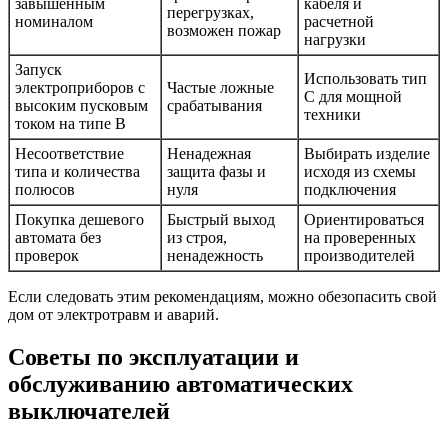
завышенным
кабеля и
перегрузках,
номиналом
расчетной
возможен пожар
нагрузки
Запуск
Использовать тип
электроприборов с
Частые ложные
C для мощной
высоким пусковым
срабатывания
техники
током на типе B
Несоответствие
Ненадежная
Выбирать изделие
типа и количества
защита фазы и
исходя из схемы
полюсов
нуля
подключения
Покупка дешевого
Быстрый выход
Ориентироваться
автомата без
из строя,
на проверенных
проверок
ненадежность
производителей
Если следовать этим рекомендациям, можно обезопасить свой
дом от электротравм и аварий.
Советы по эксплуатации и
обслуживанию автоматических
выключателей