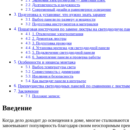
Экономия электроэнергии — заметный плюс
Долговечность и надежность
Современный дизайн и равномерное освещение
Подготовка к установке: что нужно знать заранее
Выбор панели по размеру и мощности
Подготовка инструментов и материалов
Пошаговая инструкция по замене люстры на светодиодную па
1. Отключение электропитания
2. Демонтаж люстры
3. Подготовка проводки
4. Установка крепежа для светодиодной панели
5. Подключение светодиодной панели
6. Закрепление панели и проверка работы
Особенности и нюансы монтажа
Выбор температуры света
Совместимость с диммерами
Изоляция и безопасность
Как выглядят панели в интерьере
Преимущества светодиодных панелей по сравнению с люстрам
Заключение
Похожие записи:
Введение
Когда дело доходит до освещения в доме, многие сталкиваютс
завоевывают популярность благодаря своим неоспоримым преим