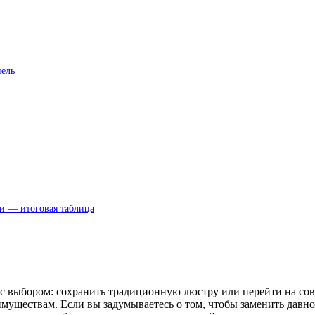
нель
и — итоговая таблица
я с выбором: сохранить традиционную люстру или перейти на с
уществам. Если вы задумываетесь о том, чтобы заменить давно