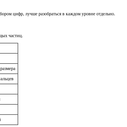
бором цифр, лучше разобраться в каждом уровне отдельно.
рдых частиц.
размера
пальцев
и
й