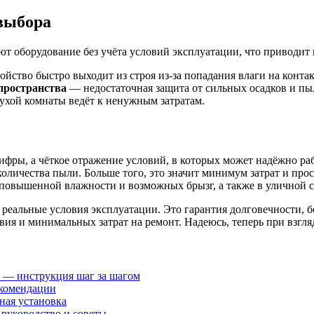
выбора
т оборудование без учёта условий эксплуатации, что приводит
ойство быстро выходит из строя из-за попадания влаги на конта
пространства
— недостаточная защита от сильных осадков и пы
ухой комнаты ведёт к ненужным затратам.
ифры, а чёткое отражение условий, в которых может надёжно раб
личества пыли. Больше того, это значит минимум затрат и прос
 повышенной влажности и возможных брызг, а также в уличной с
реальные условия эксплуатации. Это гарантия долговечности, б
я и минимальных затрат на ремонт. Надеюсь, теперь при взгляде 
 — инструкция шаг за шагом
екомендации
ная установка
руководство и советы