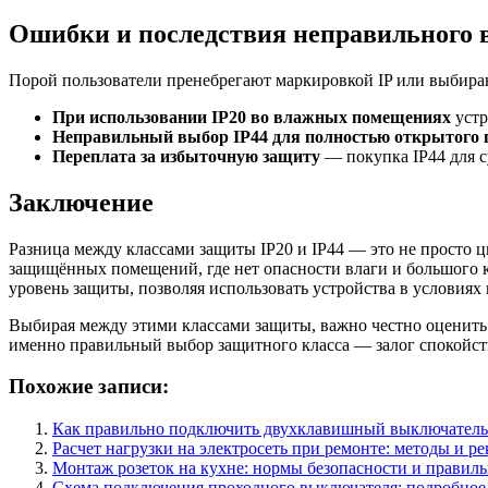
Ошибки и последствия неправильного 
Порой пользователи пренебрегают маркировкой IP или выбираю
При использовании IP20 во влажных помещениях
устр
Неправильный выбор IP44 для полностью открытого 
Переплата за избыточную защиту
— покупка IP44 для с
Заключение
Разница между классами защиты IP20 и IP44 — это не просто ц
защищённых помещений, где нет опасности влаги и большого ко
уровень защиты, позволяя использовать устройства в условиях
Выбирая между этими классами защиты, важно честно оценить 
именно правильный выбор защитного класса — залог спокойстви
Похожие записи:
Как правильно подключить двухклавишный выключатель
Расчет нагрузки на электросеть при ремонте: методы и р
Монтаж розеток на кухне: нормы безопасности и правиль
Схема подключения проходного выключателя: подробное 