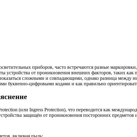
 осветительных приборов, часто встречаются разные маркировки,
ты устройства от проникновения внешних факторов, таких как п
т показаться сложными и совпадающими, однако разница между ни
чными буквенно-цифровыми кодами и как правильно ориентироват
ъяснение
Protection (или Ingress Protection), что переводится как междуна
 устройства защищён от проникновения посторонних предметов и
етов, включая пыль;