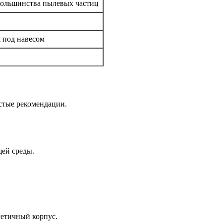
большинства пылевых частиц
 под навесом
остые рекомендации.
щей среды.
метичный корпус.