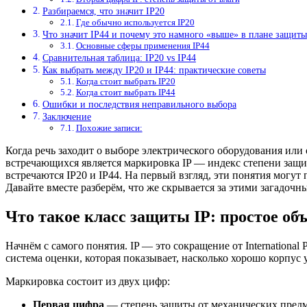
Разбираемся, что значит IP20
Где обычно используется IP20
Что значит IP44 и почему это намного «выше» в плане защиты
Основные сферы применения IP44
Сравнительная таблица: IP20 vs IP44
Как выбрать между IP20 и IP44: практические советы
Когда стоит выбрать IP20
Когда стоит выбрать IP44
Ошибки и последствия неправильного выбора
Заключение
Похожие записи:
Когда речь заходит о выборе электрического оборудования или
встречающихся является маркировка IP — индекс степени защи
встречаются IP20 и IP44. На первый взгляд, эти понятия могу
Давайте вместе разберём, что же скрывается за этими загадо
Что такое класс защиты IP: простое об
Начнём с самого понятия. IP — это сокращение от International 
система оценки, которая показывает, насколько хорошо корпус
Маркировка состоит из двух цифр:
Первая цифра
— степень защиты от механических предм