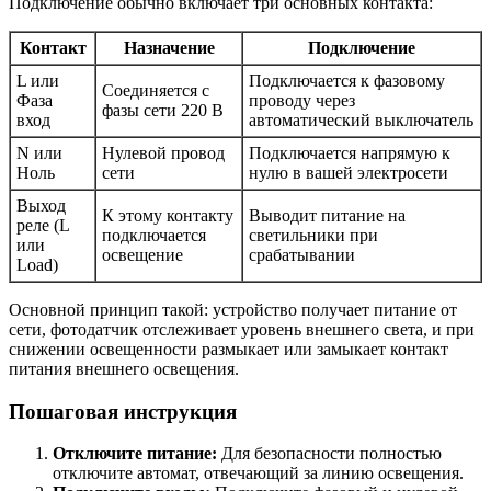
Подключение обычно включает три основных контакта:
Контакт
Назначение
Подключение
L или
Подключается к фазовому
Соединяется с
Фаза
проводу через
фазы сети 220 В
вход
автоматический выключатель
N или
Нулевой провод
Подключается напрямую к
Ноль
сети
нулю в вашей электросети
Выход
К этому контакту
Выводит питание на
реле (L
подключается
светильники при
или
освещение
срабатывании
Load)
Основной принцип такой: устройство получает питание от
сети, фотодатчик отслеживает уровень внешнего света, и при
снижении освещенности размыкает или замыкает контакт
питания внешнего освещения.
Пошаговая инструкция
Отключите питание:
Для безопасности полностью
отключите автомат, отвечающий за линию освещения.