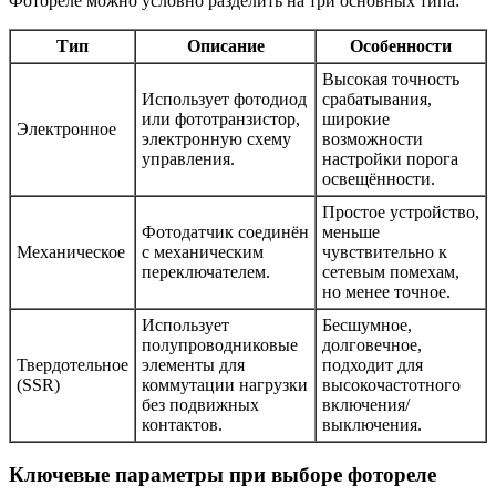
Фотореле можно условно разделить на три основных типа:
Тип
Описание
Особенности
Высокая точность
Использует фотодиод
срабатывания,
или фототранзистор,
широкие
Электронное
электронную схему
возможности
управления.
настройки порога
освещённости.
Простое устройство,
Фотодатчик соединён
меньше
Механическое
с механическим
чувствительно к
переключателем.
сетевым помехам,
но менее точное.
Использует
Бесшумное,
полупроводниковые
долговечное,
Твердотельное
элементы для
подходит для
(SSR)
коммутации нагрузки
высокочастотного
без подвижных
включения/
контактов.
выключения.
Ключевые параметры при выборе фотореле