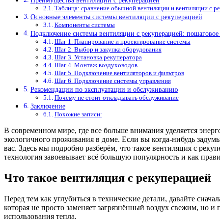
Преимущества вентиляции с рекуперацией
Таблица: сравнение обычной вентиляции и вентиляции с р
Основные элементы системы вентиляции с рекуперацией
Компоненты системы
Подключение системы вентиляции с рекуперацией: пошаговое
Шаг 1. Планирование и проектирование системы
Шаг 2. Выбор и закупка оборудования
Шаг 3. Установка рекуператора
Шаг 4. Монтаж воздуховодов
Шаг 5. Подключение вентиляторов и фильтров
Шаг 6. Подключение системы управления
Рекомендации по эксплуатации и обслуживанию
Почему не стоит откладывать обслуживание
Заключение
Похожие записи:
В современном мире, где все больше внимания уделяется энер
экологичного проживания в доме. Если вы когда-нибудь задумыв
вас. Здесь мы подробно разберём, что такое вентиляция с рекуп
технология завоевывает всё большую популярность и как прав
Что такое вентиляция с рекуперацией
Перед тем как углубиться в технические детали, давайте снача
которая не просто заменяет загрязнённый воздух свежим, но и
использования тепла.