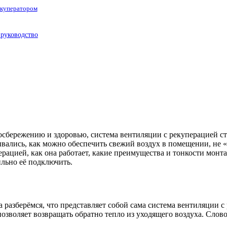
екуператором
 руководство
госбережению и здоровью, система вентиляции с рекуперацией с
ались, как можно обеспечить свежий воздух в помещении, не «во
ерацией, как она работает, какие преимущества и тонкости монтаж
ильно её подключить.
ла разберёмся, что представляет собой сама система вентиляции 
 позволяет возвращать обратно тепло из уходящего воздуха. Сло