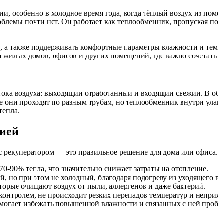
и, особенно в холодное время года, когда тёплый воздух из по
блемы почти нет. Он работает как теплообменник, пропуская по
, а также поддерживать комфортные параметры влажности и тем
 жилых домов, офисов и других помещений, где важно сочетать 
потока воздуха: выходящий отработанный и входящий свежий. В 
же они проходят по разным трубам, но теплообменник внутри ула
тепла.
цией
 рекуператором — это правильное решение для дома или офиса. 
70-90% тепла, что значительно снижает затраты на отопление.
, но при этом не холодный, благодаря подогреву из уходящего в
торые очищают воздух от пыли, аллергенов и даже бактерий.
контролем, не происходит резких перепадов температур и непри
огает избежать повышенной влажности и связанных с ней проб