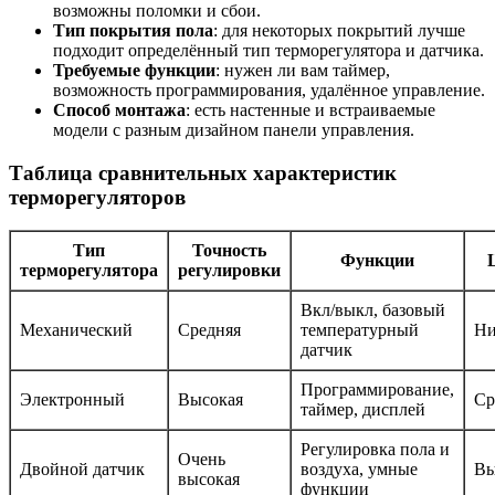
возможны поломки и сбои.
Тип покрытия пола
: для некоторых покрытий лучше
подходит определённый тип терморегулятора и датчика.
Требуемые функции
: нужен ли вам таймер,
возможность программирования, удалённое управление.
Способ монтажа
: есть настенные и встраиваемые
модели с разным дизайном панели управления.
Таблица сравнительных характеристик
терморегуляторов
Тип
Точность
Функции
терморегулятора
регулировки
Вкл/выкл, базовый
Механический
Средняя
температурный
Ни
датчик
Программирование,
Электронный
Высокая
Ср
таймер, дисплей
Регулировка пола и
Очень
Двойной датчик
воздуха, умные
Вы
высокая
функции