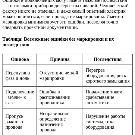
Ошибки в подключениях могут иметь тяжелые последствия
— от поломки приборов до серьезных аварий. Человеческий
фактор никто не отменял, и даже самый опытный электрик
может ошибиться, если провода не маркированы. Именно
маркировка минимизирует эти ошибки, позволяя точно
следовать проектной документации.
Таблица: Возможные ошибки без маркировки и их
последствия
Ошибка
Причина
Последствия
Перегрев
Перепутана
Отсутствие четкой
оборудования, риск
фаза и ноль
маркировки
короткого замыкания
Подключение
Ошибка в
Поражение током,
«земли» к
распознавании
срабатывание
фазе
проводника
автоматики
Неправильное
Пропуск
Нарушение работы
определение
важного
системы, отказ
назначения
провода
оборудования
провода