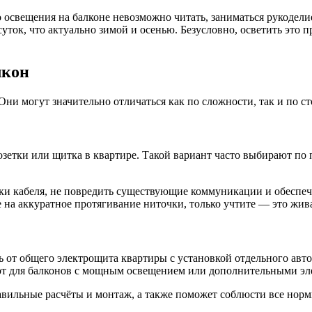
о освещения на балконе невозможно читать, заниматься рукодели
суток, что актуально зимой и осенью. Безусловно, осветить это
лкон
Они могут значительно отличаться как по сложности, так и по с
зетки или щитка в квартире. Такой вариант часто выбирают по 
адки кабеля, не повредить существующие коммуникации и обеспе
на аккуратное протягивание ниточки, только учтите — это жива
ь от общего электрощита квартиры с установкой отдельного авто
ют для балконов с мощным освещением или дополнительными эл
авильные расчёты и монтаж, а также поможет соблюсти все норм