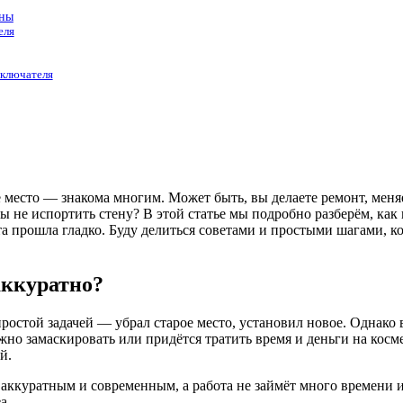
ены
еля
ыключателя
 место — знакома многим. Может быть, вы делаете ремонт, меняе
бы не испортить стену? В этой статье мы подробно разберём, ка
та прошла гладко. Буду делиться советами и простыми шагами, к
аккуратно?
ростой задачей — убрал старое место, установил новое. Однако 
жно замаскировать или придётся тратить время и деньги на косм
й.
куратным и современным, а работа не займёт много времени и 
а.