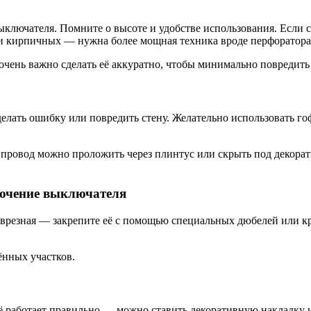
ыключателя. Помните о высоте и удобстве использования. Если с
и кирпичных — нужна более мощная техника вроде перфоратора
 очень важно сделать её аккуратно, чтобы минимально повредить
елать ошибку или повредить стену. Желательно использовать го
 провод можно проложить через плинтус или скрыть под декорат
лючение выключателя
а врезная — закрепите её с помощью специальных дюбелей или 
ённых участков.
ё работает правильно — можно ставить декоративную накладку и