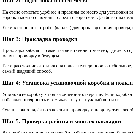
Шаг 2: Подготовка нового места
На стене отметьте удобное и правильное место для установки в
коробки можно с помощью дрели с коронкой. Для бетонных ил
Если в стене нет штробы (канала) для прокладывания провода,
Шаг 3: Прокладка проводки
Прокладка кабеля — самый ответственный момент, где легко сд
менять проводку в будущем.
Если расстояние от старого выключателя до нового небольшое,
самый щадящий способ.
Шаг 4: Установка установочной коробки и подк
Установите коробку в подготовленное отверстие. Если коробк
соблюдая полярность и замыкая фазу на нужный контакт.
Очень важно надёжно закрепить проводку и не допустить огол
Шаг 5: Проверка работы и монтаж накладки
Включайте питание и проверяйте работу выключателя. Если вс