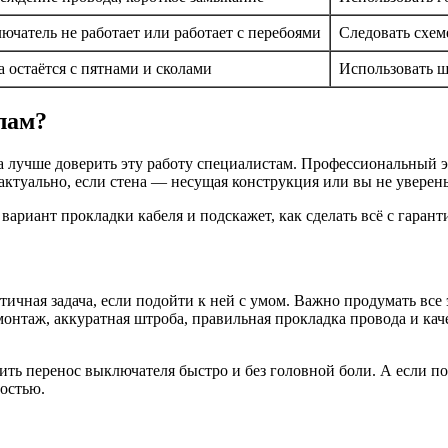
ючатель не работает или работает с перебоями
Следовать схем
а остаётся с пятнами и сколами
Использовать ш
лам?
да лучше доверить эту работу специалистам. Профессиональный э
ктуально, если стена — несущая конструкция или вы не уверены
риант прокладки кабеля и подскажет, как сделать всё с гаранти
чная задача, если подойти к ней с умом. Важно продумать все 
онтаж, аккуратная штроба, правильная прокладка провода и кач
лнить перенос выключателя быстро и без головной боли. А если 
ностью.