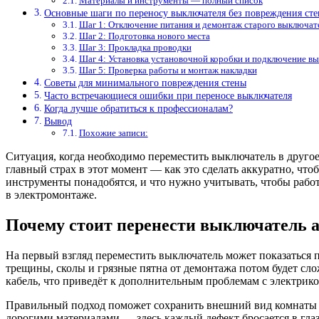
Материалы и инструменты — полный список
Основные шаги по переносу выключателя без повреждения ст
Шаг 1: Отключение питания и демонтаж старого выключат
Шаг 2: Подготовка нового места
Шаг 3: Прокладка проводки
Шаг 4: Установка установочной коробки и подключение в
Шаг 5: Проверка работы и монтаж накладки
Советы для минимального повреждения стены
Часто встречающиеся ошибки при переносе выключателя
Когда лучше обратиться к профессионалам?
Вывод
Похожие записи:
Ситуация, когда необходимо переместить выключатель в другое
главный страх в этот момент — как это сделать аккуратно, что
инструменты понадобятся, и что нужно учитывать, чтобы рабо
в электромонтаже.
Почему стоит перенести выключатель 
На первый взгляд переместить выключатель может показаться п
трещины, сколы и грязные пятна от демонтажа потом будет сло
кабель, что приведёт к дополнительным проблемам с электрико
Правильный подход поможет сохранить внешний вид комнаты ак
дорогими материалами — здесь каждый дефект бросается в глаз