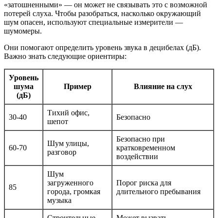
«затошненными» — он может не связывать это с возможной
потерей слуха. Чтобы разобраться, насколько окружающий
шум опасен, используют специальные измерители —
шумомеры.
Они помогают определить уровень звука в децибелах (дБ).
Важно знать следующие ориентиры:
Уровень
шума
Пример
Влияние на слух
(дБ)
Тихий офис,
30-40
Безопасно
шепот
Безопасно при
Шум улицы,
60-70
кратковременном
разговор
воздействии
Шум
загруженного
Порог риска для
85
города, громкая
длительного пребывания
музыка
Строительные
Может вызвать