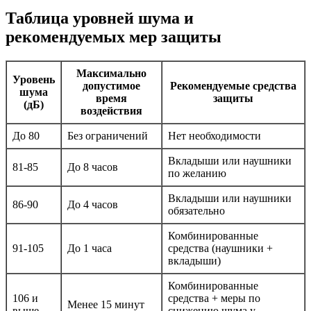
Таблица уровней шума и
рекомендуемых мер защиты
Максимально
Уровень
допустимое
Рекомендуемые средства
шума
время
защиты
(дБ)
воздействия
До 80
Без ограничений
Нет необходимости
Вкладыши или наушники
81-85
До 8 часов
по желанию
Вкладыши или наушники
86-90
До 4 часов
обязательно
Комбинированные
91-105
До 1 часа
средства (наушники +
вкладыши)
Комбинированные
106 и
средства + меры по
Менее 15 минут
выше
снижению шума у