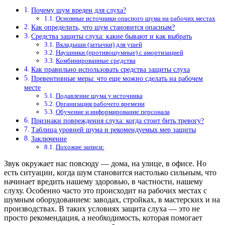
Почему шум вреден для слуха?
Основные источники опасного шума на рабочих местах
Как определить, что шум становится опасным?
Средства защиты слуха: какие бывают и как выбрать
Вкладыши (затычки) для ушей
Наушники (противошумные) с амортизацией
Комбинированные средства
Как правильно использовать средства защиты слуха
Превентивные меры: что еще можно сделать на рабочем
месте
Подавление шума у источника
Организация рабочего времени
Обучение и информирование персонала
Признаки повреждения слуха: когда стоит бить тревогу?
Таблица уровней шума и рекомендуемых мер защиты
Заключение
Похожие записи:
Звук окружает нас повсюду — дома, на улице, в офисе. Но
есть ситуации, когда шум становится настолько сильным, что
начинает вредить нашему здоровью, в частности, нашему
слуху. Особенно часто это происходит на рабочих местах с
шумным оборудованием: заводах, стройках, в мастерских и на
производствах. В таких условиях защита слуха — это не
просто рекомендация, а необходимость, которая помогает