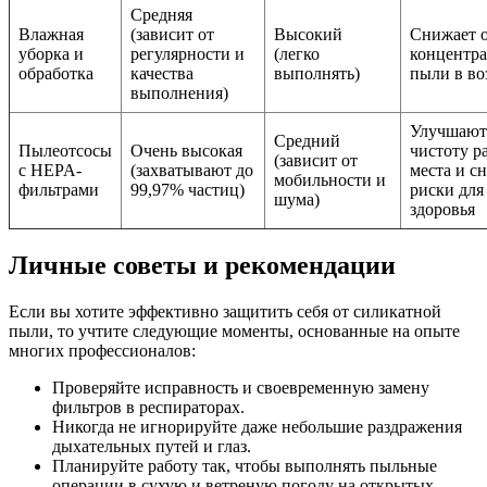
Средняя
Влажная
(зависит от
Высокий
Снижает 
уборка и
регулярности и
(легко
концентр
обработка
качества
выполнять)
пыли в во
выполнения)
Улучшают
Средний
Пылеотсосы
Очень высокая
чистоту р
(зависит от
с HEPA-
(захватывают до
места и с
мобильности и
фильтрами
99,97% частиц)
риски для
шума)
здоровья
Личные советы и рекомендации
Если вы хотите эффективно защитить себя от силикатной
пыли, то учтите следующие моменты, основанные на опыте
многих профессионалов:
Проверяйте исправность и своевременную замену
фильтров в респираторах.
Никогда не игнорируйте даже небольшие раздражения
дыхательных путей и глаз.
Планируйте работу так, чтобы выполнять пыльные
операции в сухую и ветреную погоду на открытых