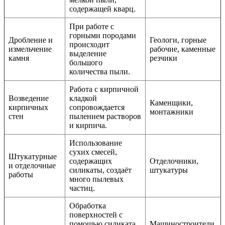
содержащей кварц.
При работе с
горными породами
Дробление и
Геологи, горные
происходит
измельчение
рабочие, каменные
выделение
камня
резчики
большого
количества пыли.
Работа с кирпичной
Возведение
кладкой
Каменщики,
кирпичных
сопровождается
монтажники
стен
пылением растворов
и кирпича.
Использование
сухих смесей,
Штукатурные
содержащих
Отделочники,
и отделочные
силикаты, создаёт
штукатуры
работы
много пылевых
частиц.
Обработка
поверхностей с
помощью силиката
Машиностроители,