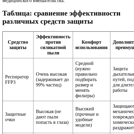
медицинского вмешательства.
Таблица: сравнение эффективности
различных средств защиты
Эффективность
Средство
против
Комфорт
Дополнит
защиты
силикатной
использования
преимущ
пыли
Средний
(нужно
Защита
Очень высокая
правильно
дыхатель
Респиратор
(задерживает до
подбирать
путей, по
FFP3
99% частиц)
размер и
для длите
менять
работы
фильтры)
Защищают
Высокий
Высокая (не
механиче
Защитные
(прочные и
дают пыли
поврежде
очки
удобные
попасть в глаза)
химическ
модели)
раздражит