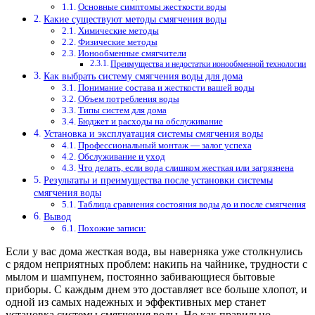
Основные симптомы жесткости воды
Какие существуют методы смягчения воды
Химические методы
Физические методы
Ионообменные смягчители
Преимущества и недостатки ионообменной технологии
Как выбрать систему смягчения воды для дома
Понимание состава и жесткости вашей воды
Объем потребления воды
Типы систем для дома
Бюджет и расходы на обслуживание
Установка и эксплуатация системы смягчения воды
Профессиональный монтаж — залог успеха
Обслуживание и уход
Что делать, если вода слишком жесткая или загрязнена
Результаты и преимущества после установки системы
смягчения воды
Таблица сравнения состояния воды до и после смягчения
Вывод
Похожие записи:
Если у вас дома жесткая вода, вы наверняка уже столкнулись
с рядом неприятных проблем: накипь на чайнике, трудности с
мылом и шампунем, постоянно забивающиеся бытовые
приборы. С каждым днем это доставляет все больше хлопот, и
одной из самых надежных и эффективных мер станет
установка системы смягчения воды. Но как правильно