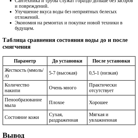
Сантехника и трубы служат гораздо дольше без засоров
и повреждений.
Улучшение вкуса воды без неприятных белесых
отложений.
Экономия на ремонтах и покупке новой техники в
будущем.
Таблица сравнения состояния воды до и после
смягчения
Параметр
До установки
После установки
Жесткость (ммоль/
5-7 (высокая)
0,5-1 (низкая)
л)
Количество
Практически
Очень много
накипи
отсутствует
Пенообразование
Плохое
Хорошее
мыла
Сухая,
Мягкая и
Состояние кожи
раздраженная
увлажненная
Вывод