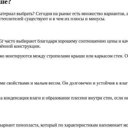
чше?
териал выбрать? Сегодня на рынке есть множество вариантов, и
 утеплителей существуют и в чем их плюсы и минусы.
ё часто выбирают благодаря хорошему соотношению цены и каче
лённой конструкции.
гко монтируются между стропилами крыши или каркасом стен. Од
свойствами и малым весом. Он долговечен и устойчив к влаге,
а конденсация влаги и образование плесени внутри стен, если 
риант пенопласта, который по характеристикам напоминает мо