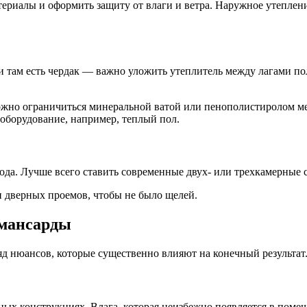
териалы и оформить защиту от влаги и ветра. Наружное утеплен
и там есть чердак — важно уложить утеплитель между лагами по
жно ограничиться минеральной ватой или пенополистиролом ме
 оборудование, например, теплый пол.
лода. Лучше всего ставить современные двух- или трехкамерные
и дверных проемов, чтобы не было щелей.
 мансарды
яд нюансов, которые существенно влияют на конечный результат
ых конструкциях. Влага, которая неизбежно появляется в помещ