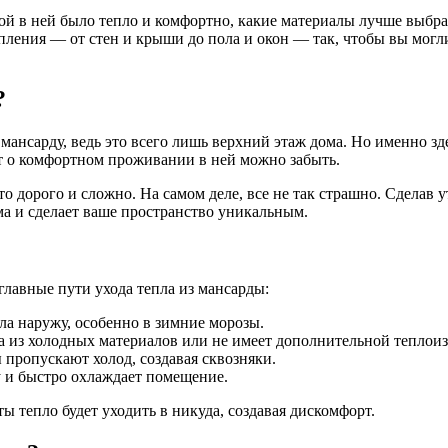
зимой в ней было тепло и комфортно, какие материалы лучше выб
пления — от стен и крыши до пола и окон — так, чтобы вы мог
?
ансарду, ведь это всего лишь верхний этаж дома. Но именно зде
ит о комфортном проживании в ней можно забыть.
о дорого и сложно. На самом деле, все не так страшно. Сделав 
а и сделает ваше пространство уникальным.
главные пути ухода тепла из мансарды:
ла наружу, особенно в зимние морозы.
а из холодных материалов или не имеет дополнительной теплои
пропускают холод, создавая сквозняки.
у и быстро охлаждает помещение.
ы тепло будет уходить в никуда, создавая дискомфорт.