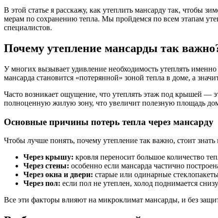
В этой статье я расскажу, как утеплить мансарду так, чтобы 
мерам по сохранению тепла. Мы пройдемся по всем этапам уте
специалистов.
Почему утепление мансарды так важно
У многих вызывает удивление необходимость утеплять именно м
мансарда становится «потерянной» зоной тепла в доме, а знач
Часто возникает ощущение, что утеплять этаж под крышей — эт
полноценную жилую зону, что увеличит полезную площадь дом
Основные причины потерь тепла через мансарду
Чтобы лучше понять, почему утепление так важно, стоит знать 
Через крышу:
кровля переносит большое количество теп
Через стены:
особенно если мансарда частично построен
Через окна и двери:
старые или одинарные стеклопакеты 
Через пол:
если пол не утеплен, холод поднимается сниз
Все эти факторы влияют на микроклимат мансарды, и без защит