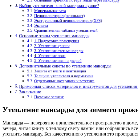
Основные причины потерь тепла через мансарду
Выбор утеплителя: какой материал лучше?
Минеральная вата
Пенополистирол (пенопласт)
Экструзионный пенополистирол (XPS)
Эковата
Сравнительная таблица утеплителей
Основные этапы утепления мансарды
1. Подготовка помещения
2. Утепление крыши
3. Утепление стен мансарды
4. Утепление пола
5. Утепление окон и дверей
Дополнительные советы по утеплению мансарды
Защита от влаги и вентиляция
Толщина утеплителя и нормативы
Отделочные материалы и эстетика
Примерный список материалов и инструментов для утепления
Заключение
Похожие записи:
Утепление мансарды для зимнего прожи
Мансарда — невероятно привлекательное пространство в доме,
вечера, читая книгу к теплому свету лампы или собравшись все
утеплить мансарду. Без качественного утепления это простра