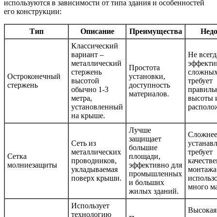
используются в зависимости от типа здания и особенностей
его конструкции:
Тип
Описание
Преимущества
Недо
Классический
вариант –
Не всегд
металлический
эффекти
Простота
стержень
сложных
Остроконечный
установки,
высотой
требует
стержень
доступность
обычно 1-3
правиль
материалов.
метра,
высоты 
установленный
располо
на крыше.
Лучше
Сложне
защищает
Сеть из
устанавл
большие
металлических
требует
Сетка
площади,
проводников,
качеств
молниезащиты
эффективно для
укладываемая
монтажа
промышленных
поверх крыши.
использ
и больших
много ма
жилых зданий.
Использует
Высокая
технологию