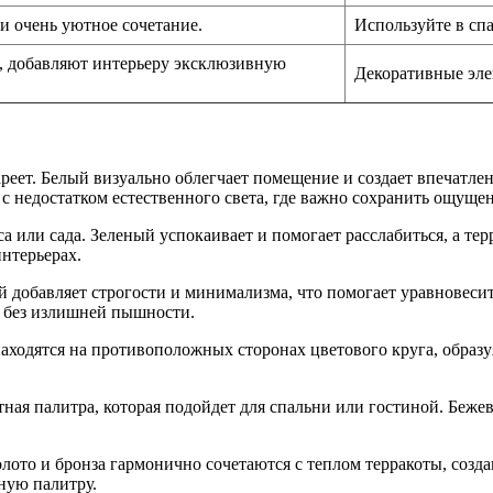
 и очень уютное сочетание.
Используйте в сп
, добавляют интерьеру эксклюзивную
Декоративные эле
ареет. Белый визуально облегчает помещение и создает впечатле
с недостатком естественного света, где важно сохранить ощуще
а или сада. Зеленый успокаивает и помогает расслабиться, а те
нтерьерах.
добавляет строгости и минимализма, что помогает уравновесит
а без излишней пышности.
ходятся на противоположных сторонах цветового круга, образуя
тная палитра, которая подойдет для спальни или гостиной. Беж
олото и бронза гармонично сочетаются с теплом терракоты, соз
ную палитру.