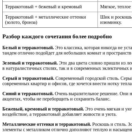
Терракотовый + бежевый и кремовый
Мягкое, теплое
Терракотовый + металлические оттенки
Шик и роскошь
(золото, бронза)
изюминку.
Разбор каждого сочетания более подробно
Белый и терракотовый.
Это классика, которая никогда не уст
тандем отлично подойдет для небольших комнат и пространств 
Зеленый и терракотовый.
Эти два цвета словно пришли из лес
в натуралистичных стилях, так и в современных эклектичных и
Серый и терракотовый.
Современный городской стиль. Серый 
современных квартир и офисов, где хочется внести нотку тепл
Синий и терракотовый.
Очень выразительное решение. Они на
акцентах, чтобы не переборщить и сохранить баланс.
Бежевый, кремовый и терракотовый.
Это очень мягкая и ую
воздействие, а терракотовый добавляет живости и уюта.
Металлические оттенки и терракотовый.
Роскошь и стиль. З
элементы с металликом отлично дополняют теплую и насыщен