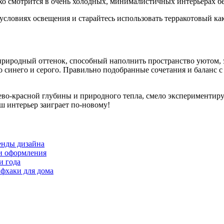
охо смотрится в очень холодных, минималистичных интерьерах б
 условиях освещения и старайтесь использовать терракотовый ка
природный оттенок, способный наполнить пространство уютом, 
 до синего и серого. Правильно подобранные сочетания и баланс
ево-красной глубины и природного тепла, смело экспериментиру
ш интерьер заиграет по-новому!
ренды дизайна
еи оформления
и года
фхаки для дома