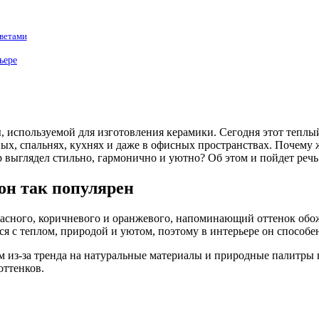
цветами
ьере
ы, используемой для изготовления керамики. Сегодня этот теп
ых, спальнях, кухнях и даже в офисных пространствах. Почему ж
р выглядел стильно, гармонично и уютно? Об этом и пойдет речь
он так популярен
расного, коричневого и оранжевого, напоминающий оттенок обо
ся с теплом, природой и уютом, поэтому в интерьере он способе
м из-за тренда на натуральные материалы и природные палитры в
оттенков.