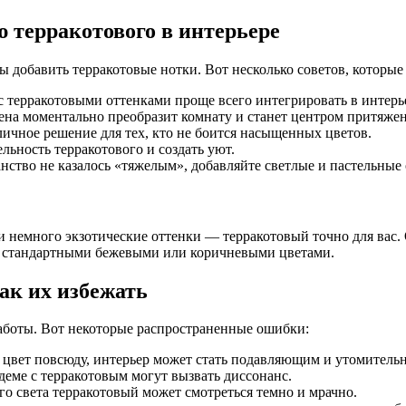
 терракотового в интерьере
 добавить терракотовые нотки. Вот несколько советов, которые 
 терракотовыми оттенками проще всего интегрировать в интерь
на моментально преобразит комнату и станет центром притяжен
личное решение для тех, кто не боится насыщенных цветов.
ьность терракотового и создать уют.
ство не казалось «тяжелым», добавляйте светлые и пастельные 
 немного экзотические оттенки — терракотовый точно для вас. О
ся стандартными бежевыми или коричневыми цветами.
ак их избежать
аботы. Вот некоторые распространенные ошибки:
 цвет повсюду, интерьер может стать подавляющим и утомитель
деме с терракотовым могут вызвать диссонанс.
го света терракотовый может смотреться темно и мрачно.