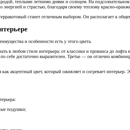
иродой, теплыми летними днями и солнцем. На подсознательном 
во энергией и страстью, благодаря своему теплому красно-оранж
терракотовый станет отличным выбором. Он располагает к обще
нтерьере
еимущества и особенности есть у этого цвета.
ать в любом стиле интерьера: от классики и прованса до лофта
ам по себе достаточно выразителен. Третье — он отлично комбин
как акцентный цвет, который оживляет и согревает интерьер. Эт
терьера:
ные подушки;