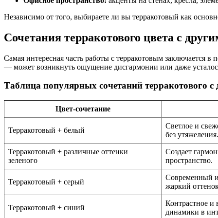
Офисное пространство:
акценты на стенах, кресла, элем
Независимо от того, выбираете ли вы терракотовый как основн
Сочетания терракотового цвета с друг
Самая интересная часть работы с терракотовым заключается в
— может возникнуть ощущение дисгармонии или даже усталос
Таблица популярных сочетаний терракотового с
Цвет-сочетание
Светлое и свеж
Терракотовый + белый
без утяжеления
Терракотовый + различные оттенки
Создает гармон
зеленого
пространство.
Современный и
Терракотовый + серый
жаркий оттенок
Контрастное и 
Терракотовый + синий
динамики в инт