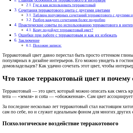
Главные особенности терракотового в интерьере
Где и как использовать терракотовый
Сочетания терракотового цвета с другими цветами
Таблица популярных сочетаний терракотового с другими 
Разбор каждого сочетания более подробно
Практические советы по использованию терракотового в интер
Кому подойдет терракотовый цвет?
Ошибки при работе с терракотовым и как их избежать
Заключение
Похожие записи:
Терракотовый цвет давно перестал быть просто оттенком глин
популярных в дизайне интерьеров. Его можно увидеть в гостин
домовладельцев? Как удачно сочетать этот цвет, чтобы интерье
Что такое терракотовый цвет и почему 
Терракотовый — это цвет, который можно описать как смесь к
terra — «земля» и cotta — «обожженная». Сам цвет ассоциирует
За последние несколько лет терракотовый стал настоящим хито
сам по себе, но и служит идеальным фоном для многих других 
Психологическое воздействие терракотового