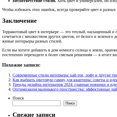
Несоответствие стилю.
Хоть цвет и универсален, он пл
Чтобы избежать этих ошибок, всегда проверяйте цвет в разных
Заключение
Терракотовый цвет в интерьере — это теплый, насыщенный и 
сочетается с множеством других цветов, от белого и зеленого
живые интерьеры разных стилей.
Если вы хотите добавить в дом немного солнца и земли, оранж
постепенно переходите к более смелым решениям — в итоге ва
Похожие записи:
Современные стили интерьера: хай-тек, лофт и другие т
Как выбрать цветовую гамму для квартиры: советы и ид
Тренды дизайна интерьеров 2024: главные новинки и иде
Оптимизация маленького пространства: эффективные лай
Поиск
Поиск
Свежие записи