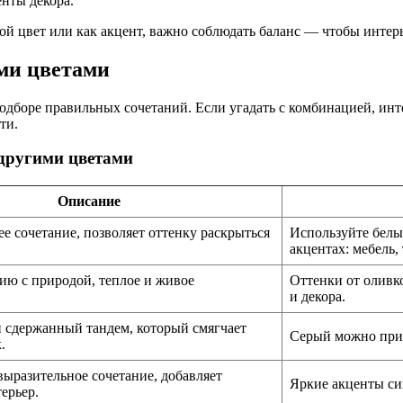
енты декора.
ой цвет или как акцент, важно соблюдать баланс — чтобы интер
ими цветами
 подборе правильных сочетаний. Если угадать с комбинацией, и
ти.
 другими цветами
Описание
ее сочетание, позволяет оттенку раскрыться
Используйте белы
.
акцентах: мебель, 
ию с природой, теплое и живое
Оттенки от оливк
и декора.
 сдержанный тандем, который смягчает
Серый можно прим
.
выразительное сочетание, добавляет
Яркие акценты си
ерьер.