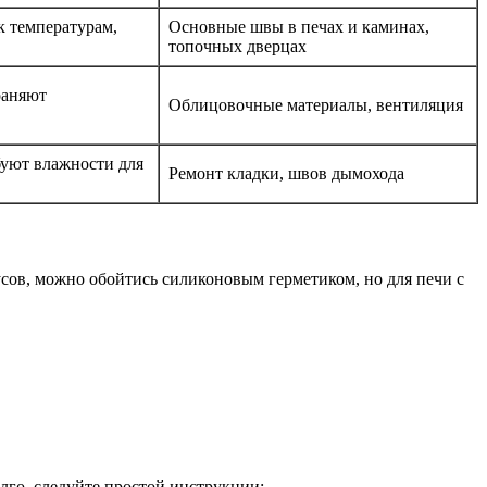
к температурам,
Основные швы в печах и каминах,
топочных дверцах
раняют
Облицовочные материалы, вентиляция
буют влажности для
Ремонт кладки, швов дымохода
сов, можно обойтись силиконовым герметиком, но для печи с
лго, следуйте простой инструкции: