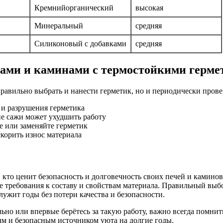
Кремнийорганический
высокая
Минеральный
средняя
Силиконовый с добавками
средняя
чами и каминами с термостойкими герм
равильно выбрать и нанести герметик, но и периодически провер
 и разрушения герметика
е сажи может ухудшить работу
 или заменяйте герметик
корить износ материала
кто ценит безопасность и долговечность своих печей и каминов
ые требования к составу и свойствам материала. Правильный выб
лужит годы без потери качества и безопасности.
ьно или впервые берётесь за такую работу, важно всегда помни
ым и безопасным источником уюта на долгие годы.