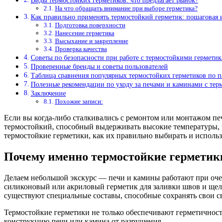
Виды термостойких герметиков: что предлагает рынок?
На что обращать внимание при выборе герметика?
Как правильно применять термостойкий герметик: пошаговая 
Подготовка поверхности
Нанесение герметика
Высыхание и закрепление
Проверка качества
Советы по безопасности при работе с термостойкими гермети
Проверенные бренды и советы пользователей
Таблица сравнения популярных термостойких герметиков по п
Полезные рекомендации по уходу за печами и каминами с те
Заключение
Похожие записи:
Если вы когда-либо сталкивались с ремонтом или монтажом печ
термостойкий, способный выдерживать высокие температуры, ч
термостойкие герметики, как их правильно выбирать и использ
Почему именно термостойкие герметик
Делаем небольшой экскурс — печи и камины работают при оче
силиконовый или акриловый герметик для заливки швов и щел
существуют специальные составы, способные сохранять свои с
Термостойкие герметики не только обеспечивают герметичност
конструкцию печи или камина от разрушения.