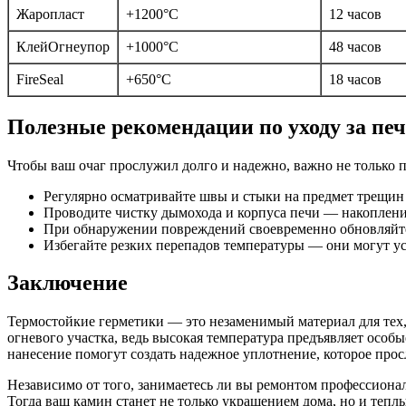
Жаропласт
+1200°C
12 часов
КлейОгнеупор
+1000°C
48 часов
FireSeal
+650°C
18 часов
Полезные рекомендации по уходу за пе
Чтобы ваш очаг прослужил долго и надежно, важно не только п
Регулярно осматривайте швы и стыки на предмет трещин
Проводите чистку дымохода и корпуса печи — накоплени
При обнаружении повреждений своевременно обновляйте
Избегайте резких перепадов температуры — они могут ус
Заключение
Термостойкие герметики — это незаменимый материал для тех, 
огневого участка, ведь высокая температура предъявляет особ
нанесение помогут создать надежное уплотнение, которое прос
Независимо от того, занимаетесь ли вы ремонтом профессионал
Тогда ваш камин станет не только украшением дома, но и тепл