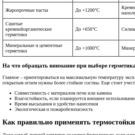
Кремн
Жаропрочные пасты
До +1200°C
напол
Сшитые
кремнийорганические
До +650°C
Силик
герметики
Минеральные и цементные
До +1000°C
Минер
герметики
На что обращать внимание при выборе герметик
Главное – ориентироваться на максимальную температуру эксп
открытым огнем нужны более стойкие соствы. Еще стоит учест
Совместимость с материалом печи или камина
Влагостойкость, если планируется внешнее использовани
Время высыхания и удобство нанесения
Экологическая и пожаробезопасность
Как правильно применять термостойки
Даже самый лучший герметик окажется бесполезным, если нанос