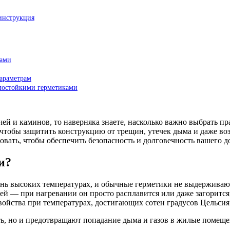
инструкция
ками
араметрам
рмостойкими герметиками
ей и каминов, то наверняка знаете, насколько важно выбрать пр
тобы защитить конструкцию от трещин, утечек дыма и даже возг
овать, чтобы обеспечить безопасность и долговечность вашего д
и?
нь высоких температурах, и обычные герметики не выдерживают
ей — при нагревании он просто расплавится или даже загоритс
войства при температурах, достигающих сотен градусов Цельсия
ь, но и предотвращают попадание дыма и газов в жилые помеще