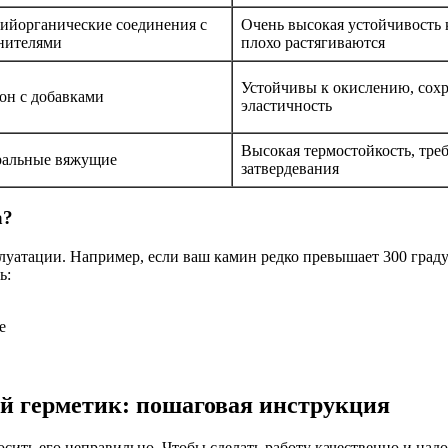
ийорганические соединения с
Очень высокая устойчивость 
нителями
плохо растягиваются
Устойчивы к окислению, сох
он с добавками
эластичность
Высокая термостойкость, тре
альные вяжущие
затвердевания
а?
луатации. Например, если ваш камин редко превышает 300 граду
ь:
е
й герметик: пошаговая инструкция
ить его неправильно. Чтобы сделать работу качественно и надо