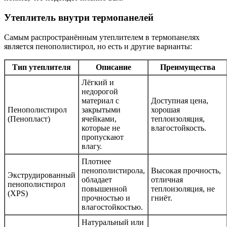
Утеплитель внутри термопанелей
Самым распространённым утеплителем в термопанелях
является пенополистирол, но есть и другие варианты:
Тип утеплителя
Описание
Преимущества
Лёгкий и
недорогой
материал с
Доступная цена,
Пенополистирол
закрытыми
хорошая
(Пенопласт)
ячейками,
теплоизоляция,
которые не
влагостойкость.
пропускают
влагу.
Плотнее
пенополистирола,
Высокая прочность,
Экструдированный
обладает
отличная
пенополистирол
повышенной
теплоизоляция, не
(XPS)
прочностью и
гниёт.
влагостойкостью.
Натуральный или