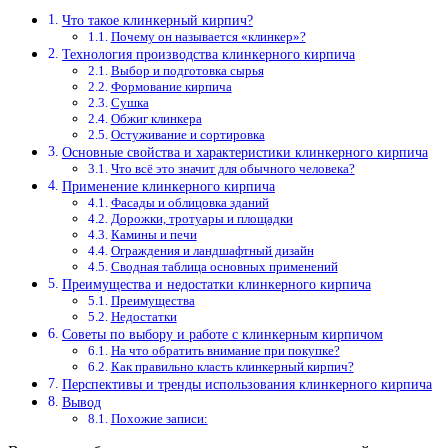
Что такое клинкерный кирпич?
Почему он называется «клинкер»?
Технология производства клинкерного кирпича
Выбор и подготовка сырья
Формование кирпича
Сушка
Обжиг клинкера
Остуживание и сортировка
Основные свойства и характеристики клинкерного кирпича
Что всё это значит для обычного человека?
Применение клинкерного кирпича
Фасады и облицовка зданий
Дорожки, тротуары и площадки
Камины и печи
Ограждения и ландшафтный дизайн
Сводная таблица основных применений
Преимущества и недостатки клинкерного кирпича
Преимущества
Недостатки
Советы по выбору и работе с клинкерным кирпичом
На что обратить внимание при покупке?
Как правильно класть клинкерный кирпич?
Перспективы и тренды использования клинкерного кирпича
Вывод
Похожие записи: