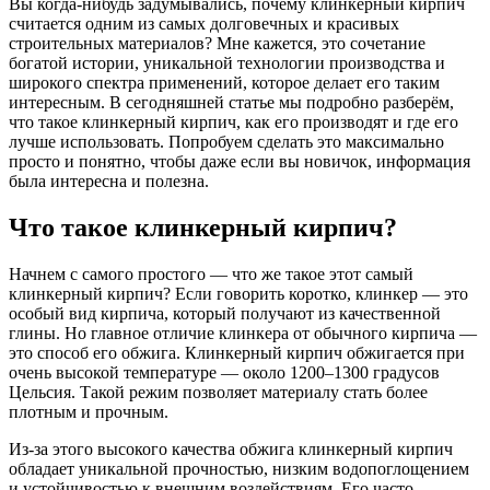
Вы когда-нибудь задумывались, почему клинкерный кирпич
считается одним из самых долговечных и красивых
строительных материалов? Мне кажется, это сочетание
богатой истории, уникальной технологии производства и
широкого спектра применений, которое делает его таким
интересным. В сегодняшней статье мы подробно разберём,
что такое клинкерный кирпич, как его производят и где его
лучше использовать. Попробуем сделать это максимально
просто и понятно, чтобы даже если вы новичок, информация
была интересна и полезна.
Что такое клинкерный кирпич?
Начнем с самого простого — что же такое этот самый
клинкерный кирпич? Если говорить коротко, клинкер — это
особый вид кирпича, который получают из качественной
глины. Но главное отличие клинкера от обычного кирпича —
это способ его обжига. Клинкерный кирпич обжигается при
очень высокой температуре — около 1200–1300 градусов
Цельсия. Такой режим позволяет материалу стать более
плотным и прочным.
Из-за этого высокого качества обжига клинкерный кирпич
обладает уникальной прочностью, низким водопоглощением
и устойчивостью к внешним воздействиям. Его часто