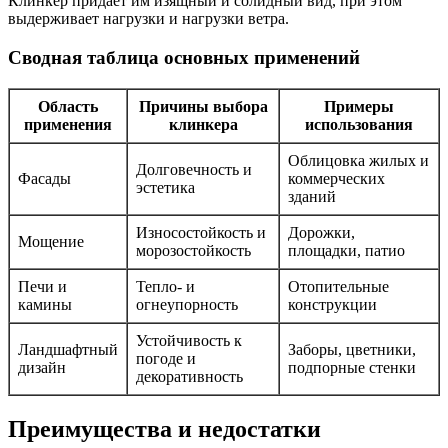
Клинкер придаёт им изящный и солидный вид, при этом
выдерживает нагрузки и нагрузки ветра.
Сводная таблица основных применений
Область
Причины выбора
Примеры
применения
клинкера
использования
Облицовка жилых и
Долговечность и
Фасады
коммерческих
эстетика
зданий
Износостойкость и
Дорожки,
Мощение
морозостойкость
площадки, патио
Печи и
Тепло- и
Отопительные
камины
огнеупорность
конструкции
Устойчивость к
Ландшафтный
Заборы, цветники,
погоде и
дизайн
подпорные стенки
декоративность
Преимущества и недостатки