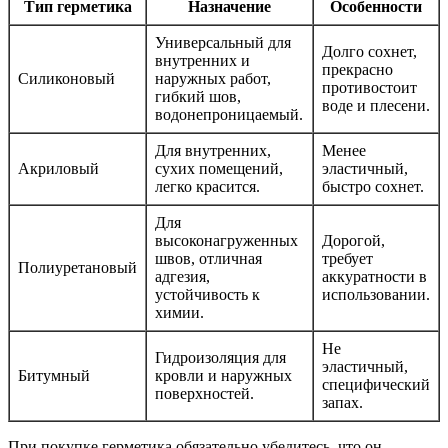
Тип герметика
Назначение
Особенности
Универсальный для
Долго сохнет,
внутренних и
прекрасно
Силиконовый
наружных работ,
противостоит
гибкий шов,
воде и плесени.
водонепроницаемый.
Для внутренних,
Менее
Акриловый
сухих помещений,
эластичный,
легко красится.
быстро сохнет.
Для
высоконагруженных
Дорогой,
швов, отличная
требует
Полиуретановый
адгезия,
аккуратности в
устойчивость к
использовании.
химии.
Не
Гидроизоляция для
эластичный,
Битумный
кровли и наружных
специфический
поверхностей.
запах.
При покупке герметика обязательно убедитесь, что он