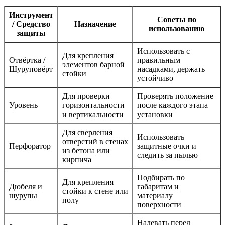
Инструмент
Советы по
/ Средство
Назначение
использованию
защиты
Использовать с
Для крепления
Отвёртка /
правильным
элементов барной
Шуруповёрт
насадками, держать
стойки
устойчиво
Для проверки
Проверять положение
Уровень
горизонтальности
после каждого этапа
и вертикальности
установки
Для сверления
Использовать
отверстий в стенах
Перфоратор
защитные очки и
из бетона или
следить за пылью
кирпича
Подбирать по
Для крепления
Дюбеля и
габаритам и
стойки к стене или
шурупы
материалу
полу
поверхности
Надевать перед