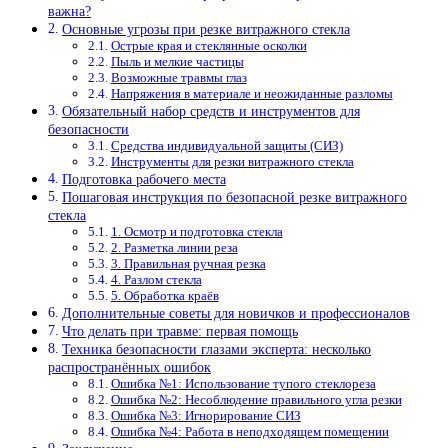
важна?
Основные угрозы при резке витражного стекла
Острые края и стеклянные осколки
Пыль и мелкие частицы
Возможные травмы глаз
Напряжения в материале и неожиданные разломы
Обязательный набор средств и инструментов для
безопасности
Средства индивидуальной защиты (СИЗ)
Инструменты для резки витражного стекла
Подготовка рабочего места
Пошаговая инструкция по безопасной резке витражного
стекла
1. Осмотр и подготовка стекла
2. Разметка линии реза
3. Правильная ручная резка
4. Разлом стекла
5. Обработка краёв
Дополнительные советы для новичков и профессионалов
Что делать при травме: первая помощь
Техника безопасности глазами эксперта: несколько
распространённых ошибок
Ошибка №1: Использование тупого стеклореза
Ошибка №2: Несоблюдение правильного угла резки
Ошибка №3: Игнорирование СИЗ
Ошибка №4: Работа в неподходящем помещении