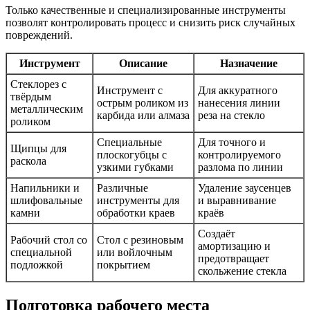
Только качественные и специализированные инструменты
позволят контролировать процесс и снизить риск случайных
повреждений.
Инструмент
Описание
Назначение
Стеклорез с
Инструмент с
Для аккуратного
твёрдым
острым роликом из
нанесения линии
металлическим
карбида или алмаза
реза на стекло
роликом
Специальные
Для точного и
Щипцы для
плоскогубцы с
контролируемого
раскола
узкими губками
разлома по линии
Напильники и
Различные
Удаление заусенцев
шлифовальные
инструменты для
и выравнивание
камни
обработки краев
краёв
Создаёт
Рабочий стол со
Стол с резиновым
амортизацию и
специальной
или войлочным
предотвращает
подложкой
покрытием
скольжение стекла
Подготовка рабочего места