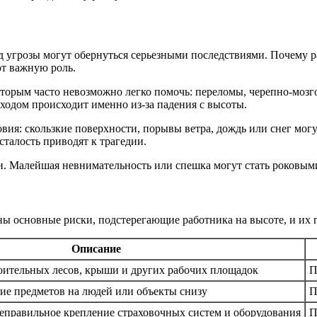
д угрозы могут обернуться серьезными последствиями. Почему р
ют важную роль.
оторым часто невозможно легко помочь: переломы, черепно-мозг
ходом происходит именно из-за падения с высоты.
овия: скользкие поверхности, порывы ветра, дождь или снег мог
талость приводят к трагедии.
ии. Малейшая невнимательность или спешка могут стать роковым
ны основные риски, подстерегающие работника на высоте, и их 
Описание
оительных лесов, крыши и других рабочих площадок
П
ие предметов на людей или объекты снизу
П
еправильное крепление страховочных систем и оборудования
П