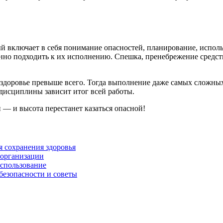
рый включает в себя понимание опасностей, планирование, испо
твенно подходить к их исполнению. Спешка, пренебрежение средс
здоровье превыше всего. Тогда выполнение даже самых сложных 
й дисциплины зависит итог всей работы.
и — и высота перестанет казаться опасной!
я сохранения здоровья
 организации
использование
безопасности и советы