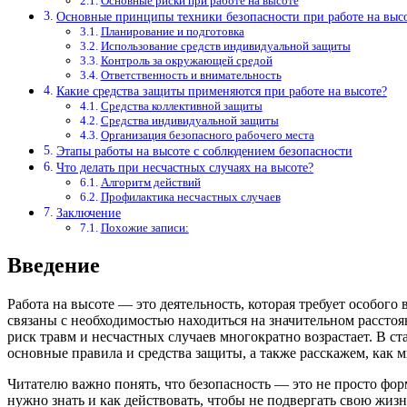
Основные риски при работе на высоте
Основные принципы техники безопасности при работе на выс
Планирование и подготовка
Использование средств индивидуальной защиты
Контроль за окружающей средой
Ответственность и внимательность
Какие средства защиты применяются при работе на высоте?
Средства коллективной защиты
Средства индивидуальной защиты
Организация безопасного рабочего места
Этапы работы на высоте с соблюдением безопасности
Что делать при несчастных случаях на высоте?
Алгоритм действий
Профилактика несчастных случаев
Заключение
Похожие записи:
Введение
Работа на высоте — это деятельность, которая требует особого
связаны с необходимостью находиться на значительном расстоя
риск травм и несчастных случаев многократно возрастает. В с
основные правила и средства защиты, а также расскажем, как м
Читателю важно понять, что безопасность — это не просто фор
нужно знать и как действовать, чтобы не подвергать свою жиз