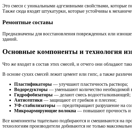
Это смеси с уникальными адгезивными свойствами, которые по
Также сюда входят штукатурки, которые устойчивы к механич
Ремонтные составы
Предназначены для восстановления поврежденных или изношен
зданий.
Основные компоненты и технология из
Что же входит в состав этих смесей, и отчего они обладают т
В основе сухих смесей лежит цемент или гипс, а также разли
Пластификаторы
— улучшают пластичность раствора;
Водоредукторы
— уменьшают количество необходимой в
Гидрофобизаторы
— делают смесь водоотталкивающей;
Антисептики
— защищают от грибков и плесени;
УФ-стабилизаторы
— предотвращают разрушение на со
Микроармирующие волокна
— повышают прочность и у
Все компоненты тщательно подбираются и смешиваются на прои
технологиям производители добиваются не только максимальног