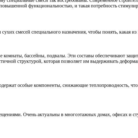
ему специальные смеси так востребованы. Современное строител
 повышенной функциональностью, и такая потребность стимулир
ухих смесей специального назначения, чтобы понять, какая из 
комнаты, бассейны, подвалы. Эти составы обеспечивают защи
астичной структурой, которая позволяет им выдерживать деформ
содержат особые компоненты, снижающие теплопроводность, что
ениями. Очень актуальны в многоэтажных домах, офисах и сту