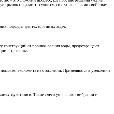
ьство – это сложный процесс, где простые решения уже не
ует рынок предлагать сухие смеси с уникальными свойствами.
них подходит для тех или иных задач.
ту конструкций от проникновения воды, предотвращают
ации и трещины.
 помогает экономить на отоплении. Применяются в утеплении
диях звукозаписи. Такие смеси уменьшают вибрации и