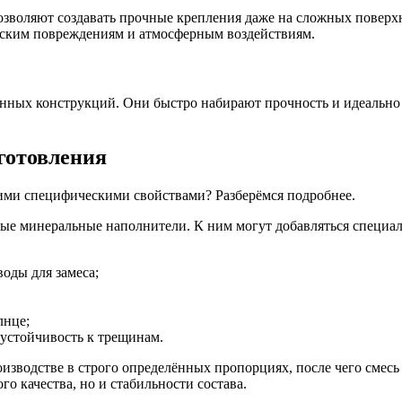
зволяют создавать прочные крепления даже на сложных поверхно
еским повреждениям и атмосферным воздействиям.
ных конструкций. Они быстро набирают прочность и идеально п
готовления
акими специфическими свойствами? Разберёмся подробнее.
чные минеральные наполнители. К ним могут добавляться специа
оды для замеса;
лнце;
стойчивость к трещинам.
зводстве в строго определённых пропорциях, после чего смесь
о качества, но и стабильности состава.