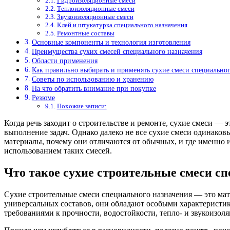
Гидроизоляционные смеси
Теплоизоляционные смеси
Звукоизоляционные смеси
Клей и штукатурка специального назначения
Ремонтные составы
Основные компоненты и технология изготовления
Преимущества сухих смесей специального назначения
Области применения
Как правильно выбирать и применять сухие смеси специальног
Советы по использованию и хранению
На что обратить внимание при покупке
Резюме
Похожие записи:
Когда речь заходит о строительстве и ремонте, сухие смеси — 
выполнение задач. Однако далеко не все сухие смеси одинаков
материалы, почему они отличаются от обычных, и где именно и
использованием таких смесей.
Что такое сухие строительные смеси с
Сухие строительные смеси специального назначения — это мат
универсальных составов, они обладают особыми характеристи
требованиями к прочности, водостойкости, тепло- и звукоизол