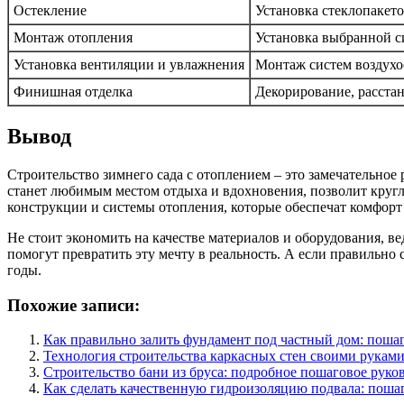
Остекление
Установка стеклопакето
Монтаж отопления
Установка выбранной с
Установка вентиляции и увлажнения
Монтаж систем воздухо
Финишная отделка
Декорирование, расстан
Вывод
Строительство зимнего сада с отоплением – это замечательное 
станет любимым местом отдыха и вдохновения, позволит круг
конструкции и системы отопления, которые обеспечат комфорт
Не стоит экономить на качестве материалов и оборудования, в
помогут превратить эту мечту в реальность. А если правильно
годы.
Похожие записи:
Как правильно залить фундамент под частный дом: поша
Технология строительства каркасных стен своими руками
Строительство бани из бруса: подробное пошаговое руко
Как сделать качественную гидроизоляцию подвала: поша