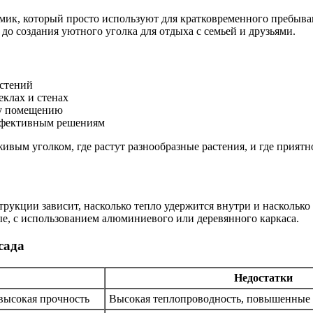
мик, который просто используют для кратковременного пребыван
о создания уютного уголка для отдыха с семьей и друзьями.
астений
еклах и стенах
му помещению
эффективным решениям
ивым уголком, где растут разнообразные растения, и где приятн
трукции зависит, насколько тепло удержится внутри и насколько
е, с использованием алюминиевого или деревянного каркаса.
сада
Недостатки
 высокая прочность
Высокая теплопроводность, повышенные 