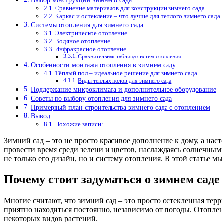
Выбор конструкции зимнего сада
Сравнение материалов для конструкции зимнего сада
Каркас и остекление – что лучше для теплого зимнего сада
Системы отопления для зимнего сада
Электрическое отопление
Водяное отопление
Инфракрасное отопление
Сравнительная таблица систем отопления
Особенности монтажа отопления в зимнем саду
Тёплый пол – идеальное решение для зимнего сада
Виды теплых полов для зимнего сада
Поддержание микроклимата и дополнительное оборудование
Советы по выбору отопления для зимнего сада
Примерный план строительства зимнего сада с отоплением
Вывод
Похожие записи:
Зимний сад – это не просто красивое дополнение к дому, а на
провести время среди зелени и цветов, наслаждаясь солнечными
не только его дизайн, но и систему отопления. В этой статье 
Почему стоит задуматься о зимнем саде
Многие считают, что зимний сад – это просто остекленная терр
приятно находиться постоянно, независимо от погоды. Отопле
некоторых видов растений.