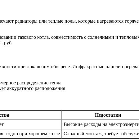
ают радиаторы или теплые полы, которые нагреваются горячей 
зовании газового котла, совместимость с солнечными и тепловы
 труб
вности при локальном обогреве. Инфракрасные панели нагревают
омерное распределение тепла
бует аккуратного расположения
ства
Недостатки
ет
Высокие расходы на электроэнерг
 выгодно при хорошем котле
Сложный монтаж, требует обслуж