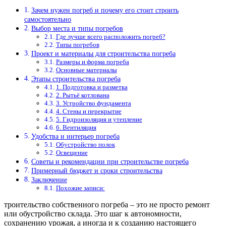
Зачем нужен погреб и почему его стоит строить
самостоятельно
Выбор места и типы погребов
Где лучше всего расположить погреб?
Типы погребов
Проект и материалы для строительства погреба
Размеры и форма погреба
Основные материалы
Этапы строительства погреба
1. Подготовка и разметка
2. Рытьё котлована
3. Устройство фундамента
4. Стены и перекрытие
5. Гидроизоляция и утепление
6. Вентиляция
Удобства и интерьер погреба
Обустройство полок
Освещение
Советы и рекомендации при строительстве погреба
Примерный бюджет и сроки строительства
Заключение
Похожие записи:
троительство собственного погреба – это не просто ремонт
или обустройство склада. Это шаг к автономности,
сохранению урожая, а иногда и к созданию настоящего