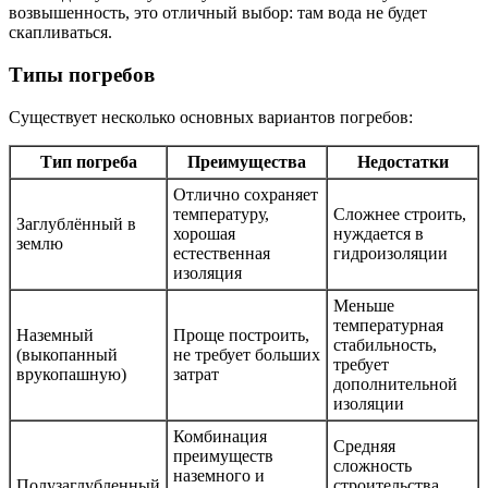
возвышенность, это отличный выбор: там вода не будет
скапливаться.
Типы погребов
Существует несколько основных вариантов погребов:
Тип погреба
Преимущества
Недостатки
Отлично сохраняет
температуру,
Сложнее строить,
Заглублённый в
хорошая
нуждается в
землю
естественная
гидроизоляции
изоляция
Меньше
температурная
Наземный
Проще построить,
стабильность,
(выкопанный
не требует больших
требует
врукопашную)
затрат
дополнительной
изоляции
Комбинация
Средняя
преимуществ
сложность
наземного и
Полузаглубленный
строительства,