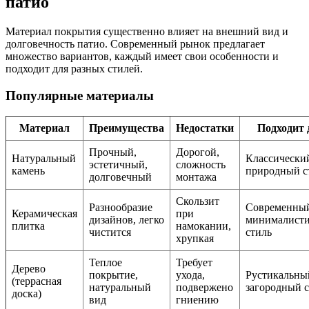
патио
Материал покрытия существенно влияет на внешний вид и
долговечность патио. Современный рынок предлагает
множество вариантов, каждый имеет свои особенности и
подходит для разных стилей.
Популярные материалы
Материал
Преимущества
Недостатки
Подходит 
Прочный,
Дорогой,
Натуральный
Классически
эстетичный,
сложность
камень
природный с
долговечный
монтажа
Скользит
Разнообразие
Современны
Керамическая
при
дизайнов, легко
минималист
плитка
намокании,
чистится
стиль
хрупкая
Теплое
Требует
Дерево
покрытие,
ухода,
Рустикальны
(террасная
натуральный
подвержено
загородный 
доска)
вид
гниению