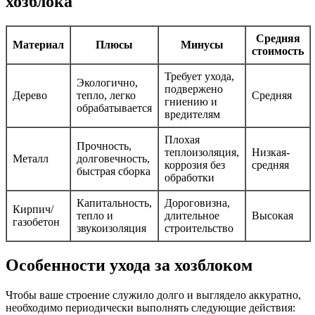
хозблока
Средняя
Материал
Плюсы
Минусы
стоимость
Требует ухода,
Экологично,
подвержено
Дерево
тепло, легко
Средняя
гниению и
обрабатывается
вредителям
Плохая
Прочность,
теплоизоляция,
Низкая-
Металл
долговечность,
коррозия без
средняя
быстрая сборка
обработки
Капитальность,
Дороговизна,
Кирпич/
тепло и
длительное
Высокая
газобетон
звукоизоляция
строительство
Особенности ухода за хозблоком
Чтобы ваше строение служило долго и выглядело аккуратно,
необходимо периодически выполнять следующие действия: