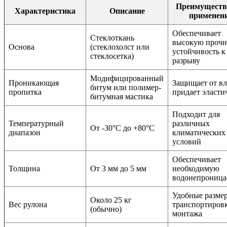
Преимуществ
Характеристика
Описание
применен
Обеспечивает
Стеклоткань
высокую прочн
Основа
(стеклохолст или
устойчивость к
стеклосетка)
разрыву
Модифицированный
Проникающая
Защищает от вл
битум или полимер-
пропитка
придает эласти
битумная мастика
Подходит для
Температурный
различных
От -30°C до +80°C
диапазон
климатических
условий
Обеспечивает
Толщина
От 3 мм до 5 мм
необходимую
водонепроница
Удобные разме
Около 25 кг
Вес рулона
транспортиров
(обычно)
монтажа