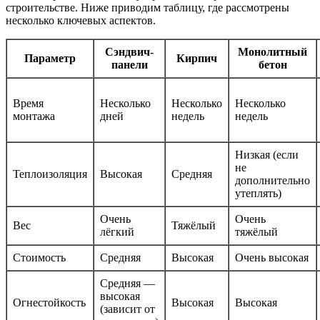
строительстве. Ниже приводим таблицу, где рассмотрены
несколько ключевых аспектов.
Сэндвич-
Монолитный
Параметр
Кирпич
панели
бетон
Время
Несколько
Несколько
Несколько
монтажа
дней
недель
недель
Низкая (если
не
Теплоизоляция
Высокая
Средняя
дополнительно
утеплять)
Очень
Очень
Вес
Тяжёлый
лёгкий
тяжёлый
Стоимость
Средняя
Высокая
Очень высокая
Средняя —
высокая
Огнестойкость
Высокая
Высокая
(зависит от