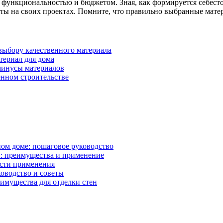
 функциональностью и бюджетом. Зная, как формируется себест
аты на своих проектах. Помните, что правильно выбранные мате
 выбору качественного материала
териал для дома
минусы материалов
нном строительстве
ном доме: пошаговое руководство
: преимущества и применение
асти применения
ководство и советы
имущества для отделки стен