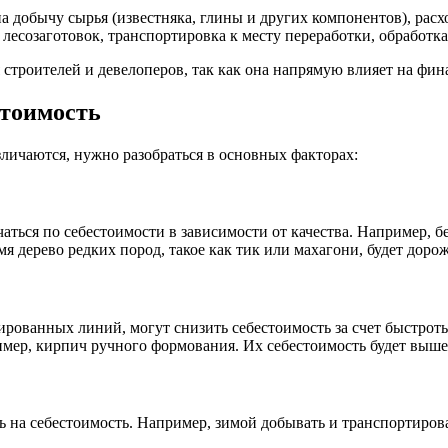
на добычу сырья (известняка, глины и других компонентов), рас
есозаготовок, транспортировка к месту переработки, обработка,
я строителей и девелоперов, так как она напрямую влияет на фи
стоимость
зличаются, нужно разобраться в основных факторах:
аться по себестоимости в зависимости от качества. Например, б
я дерево редких пород, такое как тик или махагони, будет дорож
рованных линий, могут снизить себестоимость за счет быстрот
имер, кирпич ручного формования. Их себестоимость будет выше
ять на себестоимость. Например, зимой добывать и транспортиро