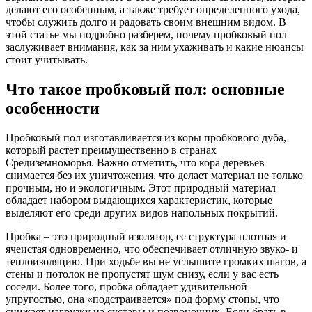
делают его особенным, а также требует определенного ухода,
чтобы служить долго и радовать своим внешним видом. В
этой статье мы подробно разберем, почему пробковый пол
заслуживает внимания, как за ним ухаживать и какие нюансы
стоит учитывать.
Что такое пробковый пол: основные
особенности
Пробковый пол изготавливается из коры пробкового дуба,
который растет преимущественно в странах
Средиземноморья. Важно отметить, что кора деревьев
снимается без их уничтожения, что делает материал не только
прочным, но и экологичным. Этот природный материал
обладает набором выдающихся характеристик, которые
выделяют его среди других видов напольных покрытий.
Пробка – это природный изолятор, ее структура плотная и
ячеистая одновременно, что обеспечивает отличную звуко- и
теплоизоляцию. При ходьбе вы не услышите громких шагов, а
стены и потолок не пропустят шум снизу, если у вас есть
соседи. Более того, пробка обладает удивительной
упругостью, она «подстраивается» под форму стопы, что
снижает нагрузку на суставы и позвоночник. Если брать в