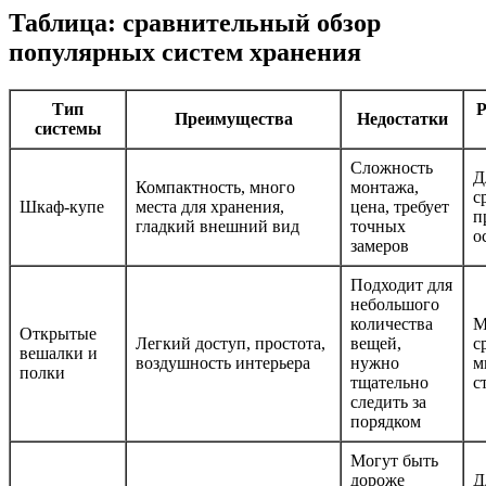
Таблица: сравнительный обзор
популярных систем хранения
Тип
Р
Преимущества
Недостатки
системы
Сложность
Д
Компактность, много
монтажа,
с
Шкаф-купе
места для хранения,
цена, требует
п
гладкий внешний вид
точных
о
замеров
Подходит для
небольшого
количества
М
Открытые
Легкий доступ, простота,
вещей,
с
вешалки и
воздушность интерьера
нужно
м
полки
тщательно
с
следить за
порядком
Могут быть
дороже
Д