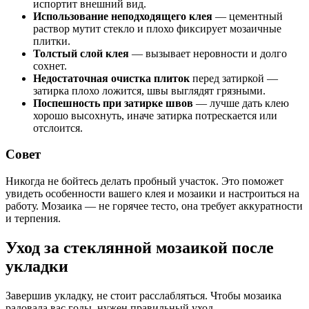
испортит внешний вид.
Использование неподходящего клея
— цементный
раствор мутит стекло и плохо фиксирует мозаичные
плитки.
Толстый слой клея
— вызывает неровности и долго
сохнет.
Недостаточная очистка плиток
перед затиркой —
затирка плохо ложится, швы выглядят грязными.
Поспешность при затирке швов
— лучше дать клею
хорошо высохнуть, иначе затирка потрескается или
отслоится.
Совет
Никогда не бойтесь делать пробный участок. Это поможет
увидеть особенности вашего клея и мозаики и настроиться на
работу. Мозаика — не горячее тесто, она требует аккуратности
и терпения.
Уход за стеклянной мозаикой после
укладки
Завершив укладку, не стоит расслабляться. Чтобы мозаика
радовала вас годы, нужен правильный уход.