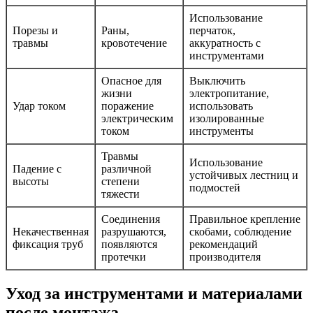
Использование
Порезы и
Раны,
перчаток,
травмы
кровотечение
аккуратность с
инструментами
Опасное для
Выключить
жизни
электропитание,
Удар током
поражение
использовать
электрическим
изолированные
током
инструменты
Травмы
Использование
Падение с
различной
устойчивых лестниц и
высоты
степени
подмостей
тяжести
Соединения
Правильное крепление
Некачественная
разрушаются,
скобами, соблюдение
фиксация труб
появляются
рекомендаций
протечки
производителя
Уход за инструментами и материалами
после монтажа