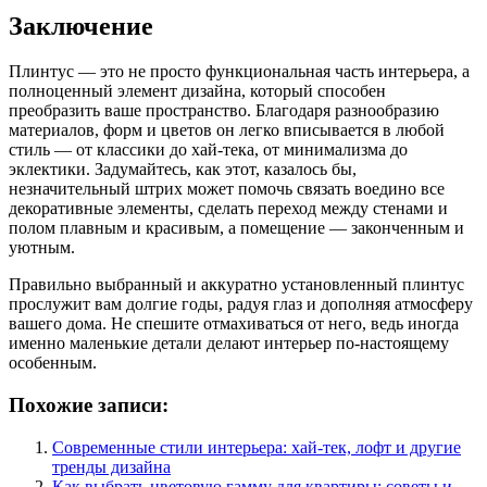
Заключение
Плинтус — это не просто функциональная часть интерьера, а
полноценный элемент дизайна, который способен
преобразить ваше пространство. Благодаря разнообразию
материалов, форм и цветов он легко вписывается в любой
стиль — от классики до хай-тека, от минимализма до
эклектики. Задумайтесь, как этот, казалось бы,
незначительный штрих может помочь связать воедино все
декоративные элементы, сделать переход между стенами и
полом плавным и красивым, а помещение — законченным и
уютным.
Правильно выбранный и аккуратно установленный плинтус
прослужит вам долгие годы, радуя глаз и дополняя атмосферу
вашего дома. Не спешите отмахиваться от него, ведь иногда
именно маленькие детали делают интерьер по-настоящему
особенным.
Похожие записи:
Современные стили интерьера: хай-тек, лофт и другие
тренды дизайна
Как выбрать цветовую гамму для квартиры: советы и