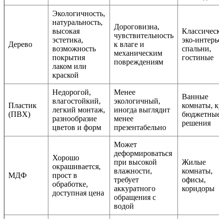
Экологичность,
натуральность,
Дороговизна,
высокая
Классичес
чувствительность
эстетика,
эко-интерь
Дерево
к влаге и
возможность
спальни,
механическим
покрытия
гостиные
повреждениям
лаком или
краской
Недорогой,
Менее
Ванные
влагостойкий,
экологичный,
Пластик
комнаты, к
легкий монтаж,
иногда выглядит
(ПВХ)
бюджетны
разнообразие
менее
решения
цветов и форм
презентабельно
Может
деформироваться
Хорошо
при высокой
Жилые
окрашивается,
влажности,
комнаты,
МДФ
прост в
требует
офисы,
обработке,
аккуратного
коридоры
доступная цена
обращения с
водой