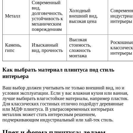
Современный
вид,
Холодный
Современн
долговечность,
Металл
внешний вид,
индустриа
устойчивость к
высокая цена
интерьеры
механическим
повреждениям
Высокая
Роскошны
Камень,
Изысканный
стоимость,
классичес
гипс
вид, прочность
сложность
интерьеры
монтажа
Как выбрать материал плинтуса под стиль
интерьера
Ваш выбор должен учитывать не только внешний вид, но и
условия эксплуатации. Если у вас влажная кухня или ванная,
лучше выбирать влагостойкие материалы, например пластик.
Для классических гостиных отлично подойдут деревянные
или МДФ плинтуса. В ультрасовременных интерьерах
металлик может стать интересным решением,
подчеркивающим индустриальный или хай-тек стиль.
Цвет и форма плинтуса: делаем