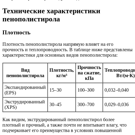
Технические характеристики
пенополистирола
Плотность
Плотность пенополистирола напрямую влияет на его
прочность и теплопроводность. В таблице ниже представлены
характеристики для основных видов пенополистирола:
Прочность
Вид
Плотность,
Теплопроводн
на сжатие,
пенополистирола
кг/м³
Вт/(м·К)
кПа
Экспандированный
15–30
100–300
0,032–0,040
(EPS)
Экструдированный
30–45
300–700
0,029–0,036
(XPS)
Как видим, экструдированный пенополистирол более
плотный и прочный, а также почти не впитывает влагу, что
подчеркивает его преимущества в условиях повышенной