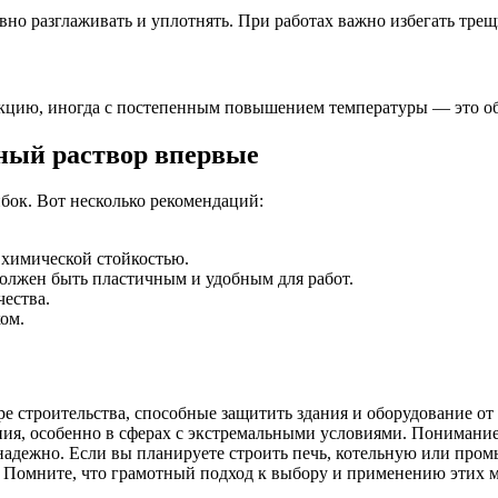
о разглаживать и уплотнять. При работах важно избегать трещи
кцию, иногда с постепенным повышением температуры — это об
рный раствор впервые
бок. Вот несколько рекомендаций:
 химической стойкостью.
олжен быть пластичным и удобным для работ.
ества.
ом.
 строительства, способные защитить здания и оборудование от 
я, особенно в сферах с экстремальными условиями. Понимание 
надежно. Если вы планируете строить печь, котельную или про
. Помните, что грамотный подход к выбору и применению этих м