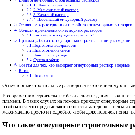
Виды огнеупорных строительных растворов
1. Шамотный раствор
2. Магнезиальный раствор
3. Калиевый раствор
4. Известковый огнеупорный раствор
Основные характеристики и свойства огнеупорных растворов
Области применения огнеупорных растворов
Как выбрать подходящий раствор?
Правила работы с огнеупорными строительными растворами
Подготовка поверхности
Приготовление смеси
Нанесение и укладка
Сушка и обжиг
Советы для тех, кто выбирает огнеупорный раствор впервые
Вывод
Похожие записи:
Огнеупорные строительные растворы: что это и почему они та
В современном строительстве безопасность здания — один из г
пламени. В таких случаях на помощь приходят огнеупорные ст
разобраться, что представляют собой эти материалы, в чем их 
максимально просто и подробно, чтобы даже новичок понял, п
Что такое огнеупорные строительные 