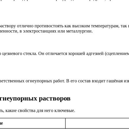
 раствору отлично противостоять как высоким температурам, та
енности, в электростанциях или металлургии.
о цезиевого стекла. Он отличается хорошей адгезией (сцепление
ветственных огнеупорных работ. В его состав входит гашёная и
огнеупорных растворов
ь, какие свойства для него ключевые.
ие