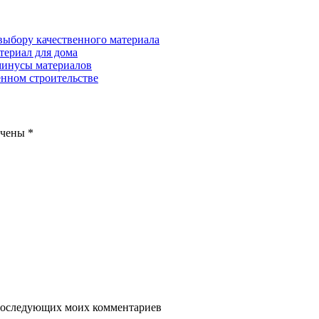
 выбору качественного материала
териал для дома
минусы материалов
нном строительстве
ечены
*
я последующих моих комментариев