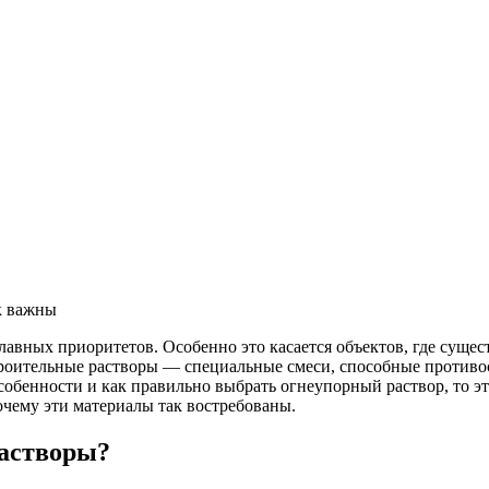
к важны
лавных приоритетов. Особенно это касается объектов, где сущес
роительные растворы — специальные смеси, способные противос
особенности и как правильно выбрать огнеупорный раствор, то эт
очему эти материалы так востребованы.
растворы?