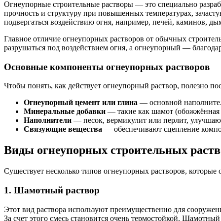
Огнеупорные строительные растворы — это специально разрабо
прочность и структуру при повышенных температурах, зачастую
подвергаться воздействию огня, например, печей, каминов, д
Главное отличие огнеупорных растворов от обычных строитель
разрушаться под воздействием огня, а огнеупорный — благода
Основные компоненты огнеупорных растворов
Чтобы понять, как действует огнеупорный раствор, полезно посм
Огнеупорный цемент или глина
— основной наполнитель
Минеральные добавки
— такие как шамот (обожжённая г
Наполнители
— песок, вермикулит или перлит, улучшаю
Связующие вещества
— обеспечивают сцепление компон
Виды огнеупорных строительных раств
Существует несколько типов огнеупорных растворов, которые 
1. Шамотный раствор
Этот вид раствора используют преимущественно для сооружени
За счет этого смесь становится очень термостойкой. Шамотный