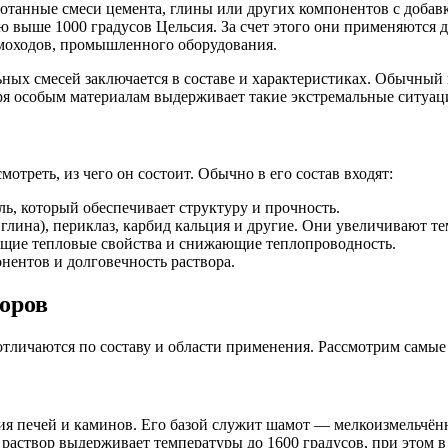
танные смеси цемента, глины или других компонентов с добавк
 выше 1000 градусов Цельсия. За счет этого они применяются д
ымоходов, промышленного оборудования.
ных смесей заключается в составе и характеристиках. Обычный
ря особым материалам выдерживает такие экстремальные ситуац
отреть, из чего он состоит. Обычно в его состав входят:
, который обеспечивает структуру и прочность.
лина), периклаз, карбид кальция и другие. Они увеличивают те
щие тепловые свойства и снижающие теплопроводность.
ентов и долговечность раствора.
оров
отличаются по составу и области применения. Рассмотрим самые
я печей и каминов. Его базой служит шамот — мелкоизмельчённ
 раствор выдерживает температуры до 1600 градусов, при этом в