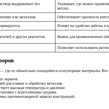
аствор выдерживает без
Указывает, где можно примен
котлах.
пичами или металлом.
Обеспечивает прочность конс
формируется.
Влияет на удобство работы и к
елочей и других реагентов.
Важна для промышленных объе
Позволяет использовать раств
воров
— где-то обязательно понадобятся огнеупорные материалы. Вот
х экранов.
ей для плавки и обработки металлов.
твует высокая температура и давление.
тановки с агрессивными средами.
емах противопожарной защиты конструкций.