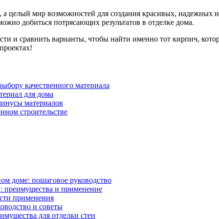
, а целый мир возможностей для создания красивых, надежных 
можно добиться потрясающих результатов в отделке дома.
ости и сравнить варианты, чтобы найти именно тот кирпич, кото
проектах!
 выбору качественного материала
териал для дома
минусы материалов
нном строительстве
ном доме: пошаговое руководство
: преимущества и применение
асти применения
ководство и советы
имущества для отделки стен