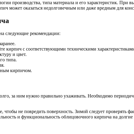
огии производства, типа материала и его характеристик. При в
рпич может оказаться недолговечным или даже вредным для кон
ича
на следующие рекомендации:
заранее.
йте кирпич с соответствующими техническими характеристикам
ктуру и цвет.
го типа.
ля.
чным кирпичом.
лго, за ним нужно правильно ухаживать. Необходимо периодиче
, чтобы не повредить поверхность. Зимой следует проверять фа
ельность и функциональность облицовочного кирпича на долгие