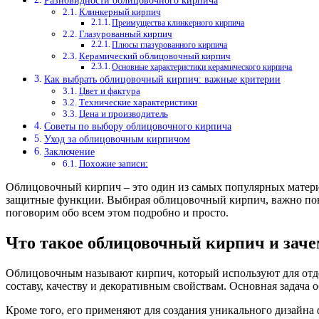
Разновидности облицовочного кирпича
Клинкерный кирпич
Преимущества клинкерного кирпича
Глазурованный кирпич
Плюсы глазурованного кирпича
Керамический облицовочный кирпич
Основные характеристики керамического кирпича
Как выбрать облицовочный кирпич: важные критерии
Цвет и фактура
Технические характеристики
Цена и производитель
Советы по выбору облицовочного кирпича
Уход за облицовочным кирпичом
Заключение
Похожие записи:
Облицовочный кирпич – это один из самых популярных материа
защитные функции. Выбирая облицовочный кирпич, важно поним
поговорим обо всем этом подробно и просто.
Что такое облицовочный кирпич и заче
Облицовочным называют кирпич, который используют для отде
составу, качеству и декоративным свойствам. Основная задач
Кроме того, его применяют для создания уникального дизайна 