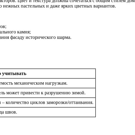
кторов. Цвет и текстура должны сочетаться с общим стилем д
о нежных пастельных и даже ярких цветных вариантов.
ов;
ального камня;
ания фасаду исторического шарма.
о учитывать
емость механическим нагрузкам.
ель может привести к разрушению зимой.
 – количество циклов заморозки/оттаивания.
да швов.