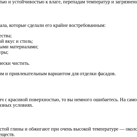
тью и устойчивостью к влаге, перепадам температур и загрязнен
ала, которые сделали его крайне востребованным:
ества;
й вкус и стиль;
ными материалами;
уры;
чески чистить.
м и привлекательным вариантом для отделки фасадов.
ч с красивой поверхностью, то вы немного ошибаетесь. На само
азных условиях.
той глины и обжигают при очень высокой температуре — около
еществ.