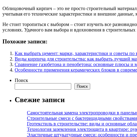
Облицовочный кирпич – это не просто строительный материал
учитывая его технические характеристики и внешние данные, 
Не стоит торопиться с выбором – стоит изучить все разновидн
условиях. Удачного вам выбора и вдохновения в строительных 
Похожие записи:
Как выбрать цемент: марки, характеристики и советы по
Виды кирпича для строительства: как выбрать лучший ма
Сравнение газобетона и пенобетона: основные плюсы и 
Особенности применения керамических блоков в совреме
Поиск
Поиск
Свежие записи
Самостоятельная замена электропроводки в панель
Строительные смеси с бактерицидными свойствами
Геотекстиль в строительстве: виды и основные обл
Технология заземления электрощита в квартире: ру
Эластичные штукатурные смеси: особенности и пре