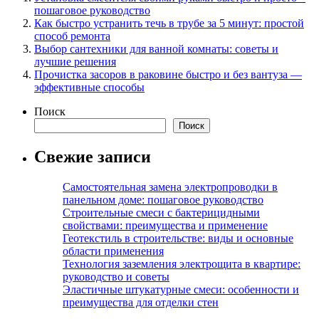
пошаговое руководство
Как быстро устранить течь в трубе за 5 минут: простой
способ ремонта
Выбор сантехники для ванной комнаты: советы и
лучшие решения
Прочистка засоров в раковине быстро и без вантуза —
эффективные способы
Поиск
Поиск
Свежие записи
Самостоятельная замена электропроводки в
панельном доме: пошаговое руководство
Строительные смеси с бактерицидными
свойствами: преимущества и применение
Геотекстиль в строительстве: виды и основные
области применения
Технология заземления электрощита в квартире:
руководство и советы
Эластичные штукатурные смеси: особенности и
преимущества для отделки стен