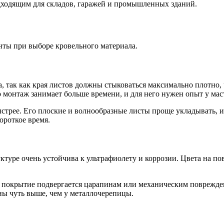
одходящим для складов, гаражей и промышленных зданий.
нты при выборе кровельного материала.
а, так как края листов должны стыковаться максимально плотно
 монтаж занимает больше времени, и для него нужен опыт у мас
трее. Его плоские и волнообразные листы проще укладывать, и
ороткое время.
туре очень устойчива к ультрафиолету и коррозии. Цвета на по
и покрытие подвергается царапинам или механическим поврежден
ны чуть выше, чем у металлочерепицы.