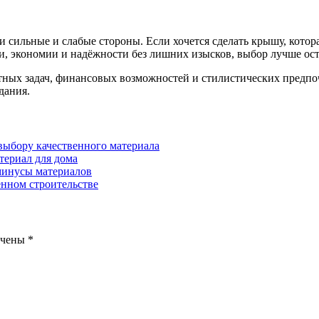
ильные и слабые стороны. Если хочется сделать крышу, которая
и, экономии и надёжности без лишних изысков, выбор лучше ост
тных задач, финансовых возможностей и стилистических предпо
дания.
 выбору качественного материала
териал для дома
минусы материалов
нном строительстве
ечены
*