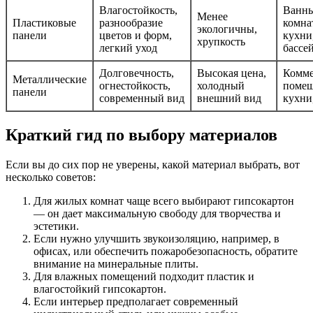
Влагостойкость,
Ванн
Менее
Пластиковые
разнообразие
комна
экологичны,
панели
цветов и форм,
кухни
хрупкость
легкий уход
бассе
Долговечность,
Высокая цена,
Комме
Металлические
огнестойкость,
холодный
помещ
панели
современный вид
внешний вид
кухни
Краткий гид по выбору материалов
Если вы до сих пор не уверены, какой материал выбрать, вот
несколько советов:
Для жилых комнат чаще всего выбирают гипсокартон
— он дает максимальную свободу для творчества и
эстетики.
Если нужно улучшить звукоизоляцию, например, в
офисах, или обеспечить пожаробезопасность, обратите
внимание на минеральные плиты.
Для влажных помещений подходит пластик и
влагостойкий гипсокартон.
Если интерьер предполагает современный