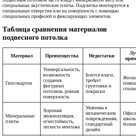
специальные акустические плиты. Подсветка монтируется в
специальные отверстия или на поверхность с помощью
специальных профилей и фиксирующих элементов.
Таблица сравнения материалов
подвесного потолка
Лу
Материал
Преимущества
Недостатки
прим
Универсальность,
возможность
Боится влаги,
Жилы
создания
требует
Гипсокартон
помещ
фигурных
грунтовки и
спаль
потолков, ровная
покраски
поверхность
Уязвимы к
Хорошая
механическим
Офис
Минеральные
звукоизоляция,
повреждениям,
школы
плиты
огнестойкость,
стандартный
боль
легкость монтажа
дизайн