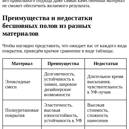
Без правильного подхода даже самый качественный материал
не сможет обеспечить желаемого результата.
Преимущества и недостатки
бесшовных полов из разных
материалов
Чтобы наглядно представить, что ожидает вас от каждого вида
покрытия, приведём краткое сравнение в виде таблицы.
Материал
Преимущества
Недостатки
Долговечность,
Длительное время
устойчивость к
Эпоксидные
высыхания,
химии, широкие
смеси
чувствительность
дизайнерские
к УФ-лучам
возможности
Эластичность,
Высокая
Полиуретановые
высокая
стоимость,
покрытия
износостойкость,
сложность
устойчивость к УФ
нанесения