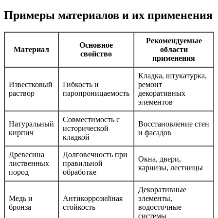
Примеры материалов и их применения
Рекомендуемые
Основное
Материал
области
свойство
применения
Кладка, штукатурка,
Известковый
Гибкость и
ремонт
раствор
паропроницаемость
декоративных
элементов
Совместимость с
Натуральный
Восстановление стен
исторической
кирпич
и фасадов
кладкой
Древесина
Долговечность при
Окна, двери,
лиственных
правильной
карнизы, лестницы
пород
обработке
Декоративные
Медь и
Антикоррозийная
элементы,
бронза
стойкость
водосточные
системы