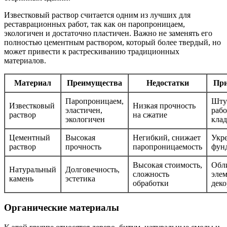
Известковый раствор считается одним из лучших для
реставрационных работ, так как он паропроницаем,
экологичен и достаточно пластичен. Важно не заменять его
полностью цементным раствором, который более твердый, но
может привести к растрескиванию традиционных
материалов.
Материал
Преимущества
Недостатки
При
Паропроницаем,
Шту
Известковый
Низкая прочность
эластичен,
рабо
раствор
на сжатие
экологичен
клад
Цементный
Высокая
Негибкий, снижает
Укр
раствор
прочность
паропроницаемость
фун
Высокая стоимость,
Обл
Натуральный
Долговечность,
сложность
эле
камень
эстетика
обработки
деко
Органические материалы