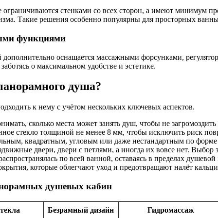
е ограничиваются стенками со всех сторон, а имеют минимум пр
лизма. Такие решения особенно популярны для просторных ванны
ными функциями
й дополнительно оснащается массажными форсунками, регулято
аботясь о максимальном удобстве и эстетике.
 панорамного душа?
дходить к нему с учётом нескольких ключевых аспектов.
нимать, сколько места может занять душ, чтобы не загромоздить
нное стекло толщиной не менее 8 мм, чтобы исключить риск пов
ьным, квадратным, угловым или даже нестандартным по форме 
движные двери, двери с петлями, а иногда их вовсе нет. Выбор 
распространялась по всей ванной, оставаясь в пределах душевой
окрытия, которые облегчают уход и предотвращают налёт кальци
анорамных душевых кабин
текла
Безрамный дизайн
Гидромассаж