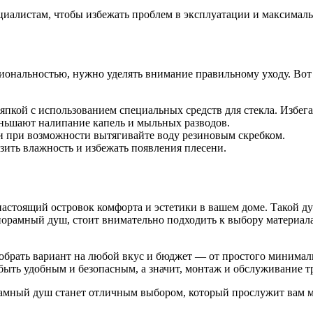
алистам, чтобы избежать проблем в эксплуатации и максимальн
ональностью, нужно уделять внимание правильному уходу. Вот 
япкой с использованием специальных средств для стекла. Избег
ньшают налипание капель и мыльных разводов.
 и при возможности вытягивайте воду резиновым скребком.
ить влажность и избежать появления плесени.
астоящий островок комфорта и эстетики в вашем доме. Такой ду
анорамный душ, стоит внимательно подходить к выбору материала
обрать вариант на любой вкус и бюджет — от простого минима
ыть удобным и безопасным, а значит, монтаж и обслуживание т
амный душ станет отличным выбором, который прослужит вам мн