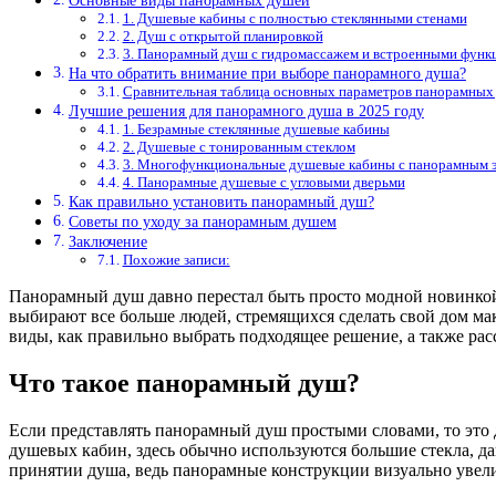
Основные виды панорамных душей
1. Душевые кабины с полностью стеклянными стенами
2. Душ с открытой планировкой
3. Панорамный душ с гидромассажем и встроенными функ
На что обратить внимание при выборе панорамного душа?
Сравнительная таблица основных параметров панорамных
Лучшие решения для панорамного душа в 2025 году
1. Безрамные стеклянные душевые кабины
2. Душевые с тонированным стеклом
3. Многофункциональные душевые кабины с панорамным 
4. Панорамные душевые с угловыми дверьми
Как правильно установить панорамный душ?
Советы по уходу за панорамным душем
Заключение
Похожие записи:
Панорамный душ давно перестал быть просто модной новинкой 
выбирают все больше людей, стремящихся сделать свой дом ма
виды, как правильно выбрать подходящее решение, а также ра
Что такое панорамный душ?
Если представлять панорамный душ простыми словами, то это
душевых кабин, здесь обычно используются большие стекла, д
принятии душа, ведь панорамные конструкции визуально увели