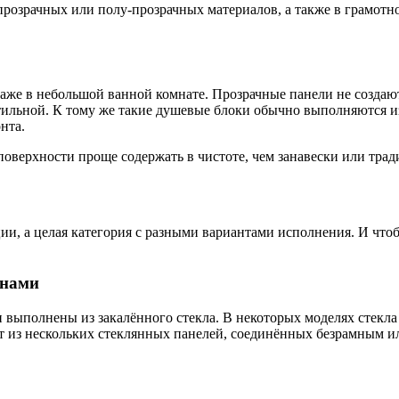
розрачных или полу-прозрачных материалов, а также в грамотно
же в небольшой ванной комнате. Прозрачные панели не создают
стильной. К тому же такие душевые блоки обычно выполняются и
нта.
поверхности проще содержать в чистоте, чем занавески или тр
и, а целая категория с разными вариантами исполнения. И чт
енами
 выполнены из закалённого стекла. В некоторых моделях стекла
ит из нескольких стеклянных панелей, соединённых безрамным 