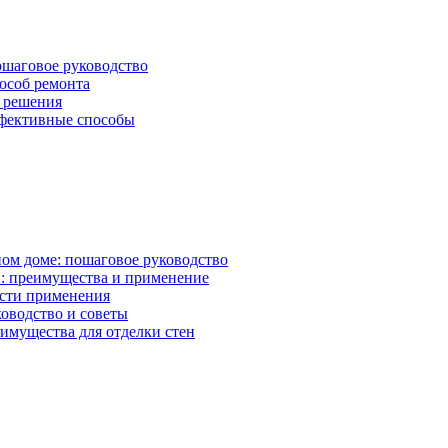
ошаговое руководство
пособ ремонта
е решения
ффективные способы
ном доме: пошаговое руководство
: преимущества и применение
асти применения
ководство и советы
имущества для отделки стен