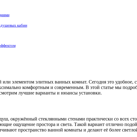
циями
 душевых кабин
эффектом
или элементом элитных ванных комнат. Сегодня это удобное, с
ксимально комфортным и современным. В этой статье мы подроб
ссмотрим лучшие варианты и нюансы установки.
 душ, окружённый стеклянными стенами практически со всех ст
ающие ощущение простора и света. Такой вариант отлично подой
чивают пространство ванной комнаты и делают её более светло