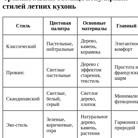
стилей летних кухонь
Цветовая
Основные
Стиль
Главный 
палитра
материалы
Дерево,
Пастельные,
Элегантно
Классический
камень,
нейтральные
комфорт
керамика
Дерево с
Простота 
Светлые
эффектом
Прованс
французск
пастельные
старения,
шарм
текстиль
Светлые,
Светлое
Минимали
Скандинавский
белый,
дерево,
функциона
серый
хлопок
Натуральное
Зеленые,
дерево,
Гармония 
Эко-стиль
коричневые,
камень,
природой
охра
растения