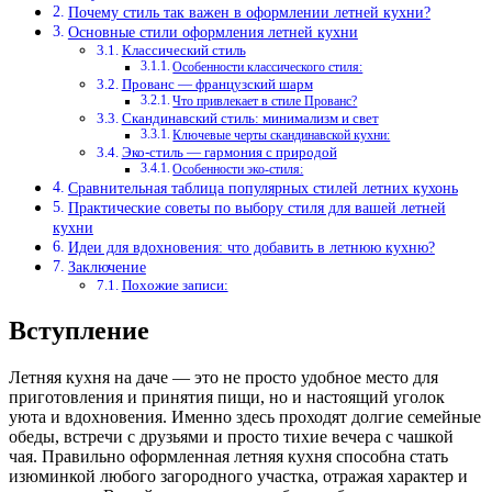
Почему стиль так важен в оформлении летней кухни?
Основные стили оформления летней кухни
Классический стиль
Особенности классического стиля:
Прованс — французский шарм
Что привлекает в стиле Прованс?
Скандинавский стиль: минимализм и свет
Ключевые черты скандинавской кухни:
Эко-стиль — гармония с природой
Особенности эко-стиля:
Сравнительная таблица популярных стилей летних кухонь
Практические советы по выбору стиля для вашей летней
кухни
Идеи для вдохновения: что добавить в летнюю кухню?
Заключение
Похожие записи:
Вступление
Летняя кухня на даче — это не просто удобное место для
приготовления и принятия пищи, но и настоящий уголок
уюта и вдохновения. Именно здесь проходят долгие семейные
обеды, встречи с друзьями и просто тихие вечера с чашкой
чая. Правильно оформленная летняя кухня способна стать
изюминкой любого загородного участка, отражая характер и