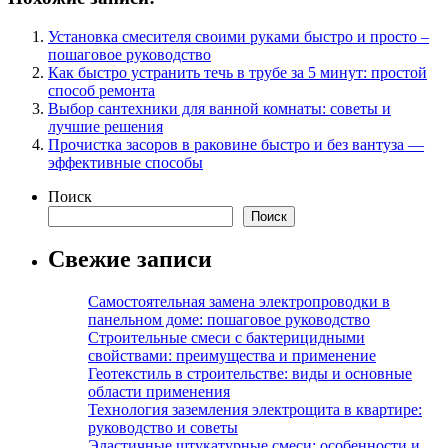
Установка смесителя своими руками быстро и просто –
пошаговое руководство
Как быстро устранить течь в трубе за 5 минут: простой
способ ремонта
Выбор сантехники для ванной комнаты: советы и
лучшие решения
Прочистка засоров в раковине быстро и без вантуза —
эффективные способы
Поиск
Поиск
Свежие записи
Самостоятельная замена электропроводки в
панельном доме: пошаговое руководство
Строительные смеси с бактерицидными
свойствами: преимущества и применение
Геотекстиль в строительстве: виды и основные
области применения
Технология заземления электрощита в квартире:
руководство и советы
Эластичные штукатурные смеси: особенности и